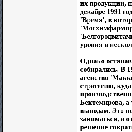
их продукции, 
декабре 1991 г
'Время', в кото
'Мосхимфармпр
'Белгородвитами
уровня в неско
Однако останав
собирались. В 1
агенство 'Макк
стратегию, куда
производствен
Бектемирова, а
выводам. Это п
заниматься, а о
решение сократ