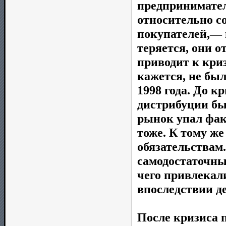
предпринимател
относительно с
покупателей,— 
теряется, они 
приводит к криз
кажется, не был
1998 года. До к
дистрибуции бы
рынок упал факт
тоже. К тому ж
обязательствам.
самодостаточны
чего привлекали
впоследствии д
После кризиса 