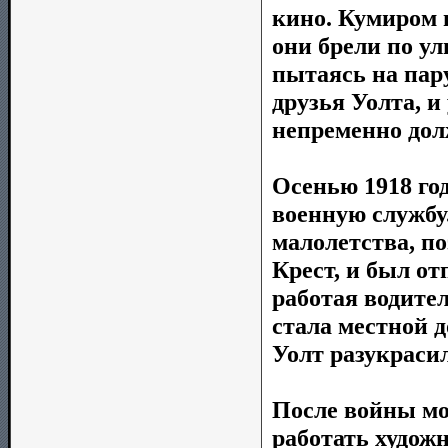
кино. Кумиром 
они брели по ул
пытаясь на пар
друзья Уолта, и
непременно дол
Осенью 1918 го
военную службу
малолетства, п
Крест, и был от
работая водите
стала местной 
Уолт разукраси
После войны мо
работать худож