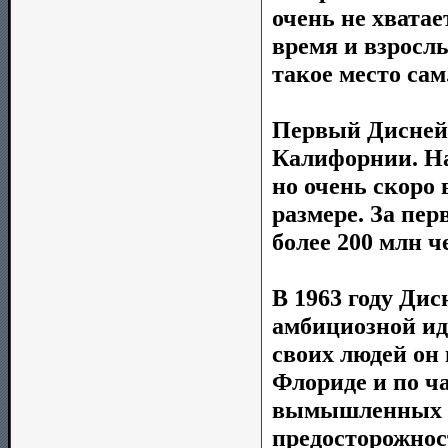
очень не хватае
время и взрослы
такое место сам
Первый Диснейл
Калифорнии. На
но очень скоро
размере. За пер
более 200 млн ч
В 1963 году Ди
амбициозной ид
своих людей он
Флориде и по ч
вымышленных к
предосторожнос