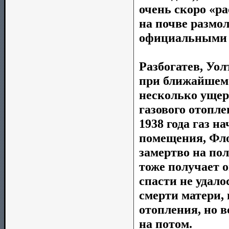
очень скоро «р
на почве размо
официальными 
Разбогатев, Уо
при ближайшем 
несколько ущер
газового отопл
1938 года газ н
помещения, Фло
замертво на пол
тоже получает о
спасти не удало
смерти матери,
отопления, но 
на потом.