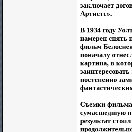
заключает дого
Артистс».
В 1934 году Уол
намерен снять
фильм Белоснеж
поначалу отнесл
картина, в кото
заинтересовать 
постепенно зам
фантастическим
Съемки фильма 
сумасшедшую по
результат стоил
продолжительн