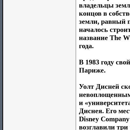
владельцы земл
концов в собст
земли, равный 
началось строи
название The Wa
года.
В 1983 году сво
Париже.
Уолт Дисней ско
невоплощенными
и «университет
Диснея. Его мес
Disney Company 
возглавили три 