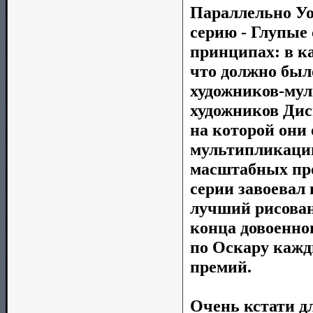
Параллельно Уо
серию - Глупые
принципах: в к
что должно был
художников-мул
художников Дис
на которой они
мультипликации
масштабных про
серии завоевал 
лучший рисован
конца довоенно
по Оскару кажды
премий.
Очень кстати д