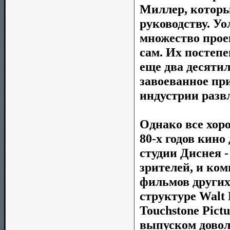
Миллер, которы
руководству. У
множество проек
сам. Их постеп
еще два десяти
завоеванное пр
индустрии разв
Однако все хоро
80-х годов кино
студии Диснея 
зрителей, и ко
фильмов других
структуре Walt 
Touchstone Pict
выпуском довол