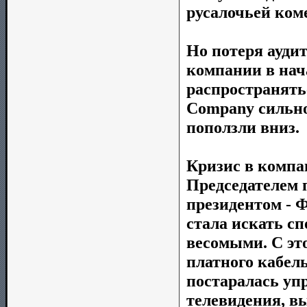
русалочьей ком
Но потеря аудит
компании в нача
распространятьс
Company сильно
поползли вниз.
Кризис в компа
Председателем 
президентом - 
стала искать с
весомыми. С эт
платного кабел
постаралась уп
телевидения, в