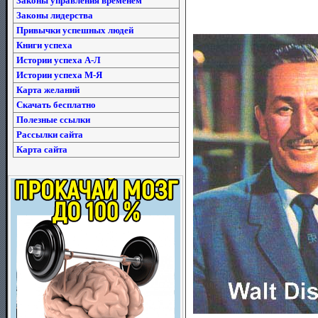
Законы управления временем
Законы лидерства
Привычки успешных людей
Книги успеха
Истории успеха А-Л
Истории успеха М-Я
Карта желаний
Скачать бесплатно
Полезные ссылки
Рассылки сайта
Карта сайта