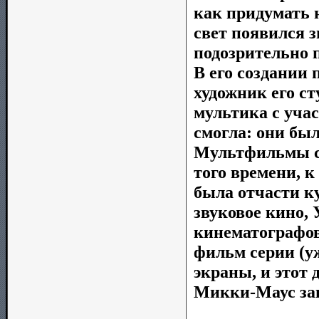
как придумать 
свет появился
подозрительно п
В его создании
художник его с
мультика с уча
смогла: они бы
Мультфильмы со
того времени, к
была отчасти ку
звуковое кино, 
кинематографов
фильм серии (уж
экраны, и этот
Микки-Маус заг