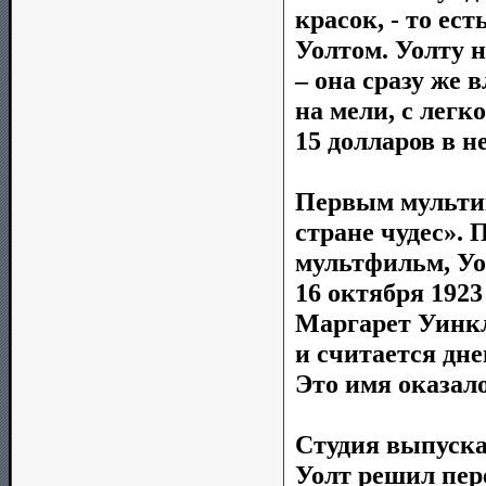
красок, - то ес
Уолтом. Уолту 
– она сразу же 
на мели, с лег
15 долларов в н
Первым мультик
стране чудес». 
мультфильм, Уо
16 октября 1923
Маргарет Уинкл
и считается дн
Это имя оказало
Студия выпуска
Уолт решил пер