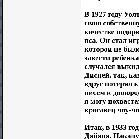
В 1927 году Уол
свою собственн
качестве подар
пса. Он стал иг
которой не был
завести ребенка
случался выкиды
Дисней, так, к
вдруг потерял к
писем к двоюрод
я могу похваста
красавец чау-ча
Итак, в 1933 го
Дайана. Накану