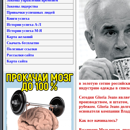
Законы управления временем
Законы лидерства
Привычки успешных людей
Книги успеха
Истории успеха А-Л
Истории успеха М-Я
Карта желаний
Скачать бесплатно
Полезные ссылки
Рассылки сайта
Карта сайта
в золотую сотню российски
индустрию одежды в списке 
Сегодня Gloria Jeans явля
производством, и штатом,
рубежом. Gloria Jeans долг
основателя компании Вла
Как все начиналось?
Владимир Мельников, прези