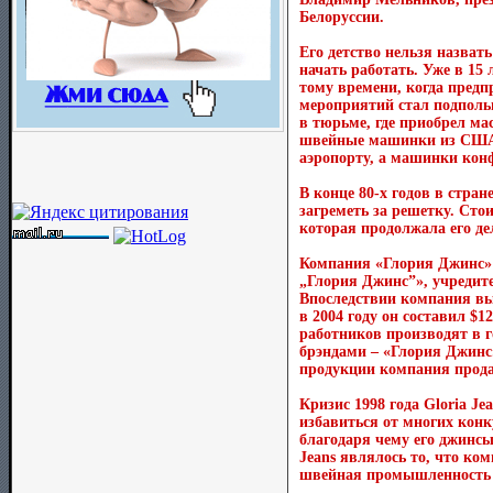
Белоруссии.
Его детство нельзя назват
начать работать. Уже в 15
тому времени, когда предп
мероприятий стал подполь
в тюрьме, где приобрел мас
швейные машинки из США.
аэропорту, а машинки конф
В конце 80-х годов в стра
загреметь за решетку. Сто
которая продолжала его де
Компания «Глория Джинс» о
„Глория Джинс”», учредит
Впоследствии компания вы
в 2004 году он составил $1
работников производят в 
брэндами – «Глория Джинс»
продукции компания прода
Кризис 1998 года Gloria J
избавиться от многих кон
благодаря чему его джинс
Jeans являлось то, что ком
швейная промышленность 