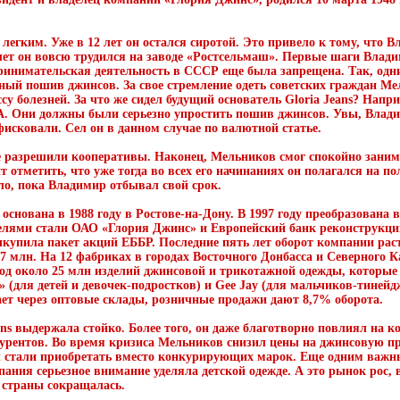
ь легким. Уже в 12 лет он остался сиротой. Это привело к тому, что
 лет он вовсю трудился на заводе «Ростсельмаш». Первые шаги Влади
ринимательская деятельность в СССР еще была запрещена. Так, одн
ный пошив джинсов. За свое стремление одеть советских граждан Ме
су болезней. За что же сидел будущий основатель Gloria Jeans? Напр
 Они должны были серьезно упростить пошив джинсов. Увы, Влади
исковали. Сел он в данном случае по валютной статье.
не разрешили кооперативы. Наконец, Мельников смог спокойно занима
ит отметить, что уже тогда во всех его начинаниях он полагался на 
ло, пока Владимир отбывал свой срок.
снована в 1988 году в Ростове-на-Дону. В 1997 году преобразована
елями стали ОАО «Глория Джинс» и Европейский банк реконструкции
купила пакет акций ЕББР. Последние пять лет оборот компании раст
27 млн. На 12 фабриках в городах Восточного Донбасса и Северного К
год около 25 млн изделий джинсовой и трикотажной одежды, которые
 (для детей и девочек-подростков) и Gee Jay (для мальчиков-тиней
ет через оптовые склады, розничные продажи дают 8,7% оборота.
eans выдержала стойко. Более того, он даже благотворно повлиял на 
курентов. Во время кризиса Мельников снизил цены на джинсовую 
ы стали приобретать вместо конкурирующих марок. Еще одним важн
пания серьезное внимание уделяла детской одежде. А это рынок рос, 
страны сокращалась.