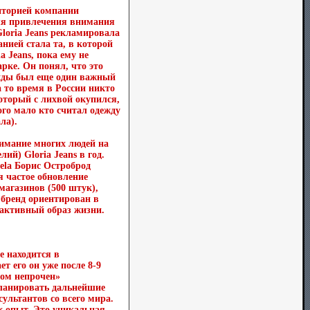
диторией компании
Для привлечения внимания
loria Jeans рекламировала
нией стала та, в которой
 Jeans, пока ему не
рке. Он понял, что это
ежды был еще один важный
а то время в России никто
оторый с лихвой окупился,
ого мало кто считал одежду
ла).
нимание многих людей на
ий) Gloria Jeans в год.
Sela Борис Остроброд
я частое обновление
 магазинов (500 штук),
 бренд ориентирован в
 активный образ жизни.
е находится в
т его он уже после 8-9
дом непрочен»
планировать дальнейшие
ультантов со всего мира.
х опыт. Это уникальная