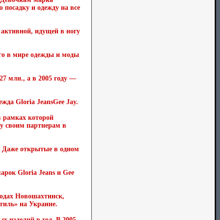
посадку и одежду на все
 активной, идущей в ногу
го в мире одежды и моды
27 млн., а в 2005 году —
да Gloria JeansGee Jay.
в рамках которой
у своим партнерам в
. Даже открытые в одном
арок Gloria Jeans и Gee
родах Новошахтинск,
тиль» на Украине.
 изделий в год. В 2005