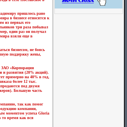
 Владимиру пришлось рано
мира в бизнесе относятся к
им из первых его
льников три раза побывал
имер, один раз он получал
мира взяли еще в
ться бизнесом, не боясь
полную поддержку жены,
 в ЗАО «Корпорация
 и развития (20% акций).
ет примерно на 40% в год,
авказа более 12 тыс.
 продаются под двумя
джеров). Большую часть
компанию, так как помог
продукцию компании,
ым моментом успеха Gloria
в то время как вся