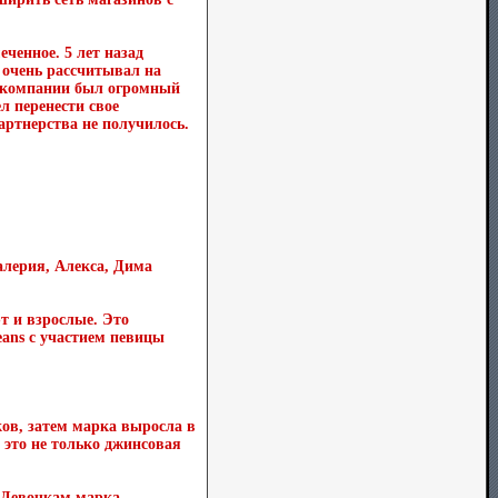
еченное. 5 лет назад
 очень рассчитывал на
ой компании был огромный
л перенести свое
артнерства не получилось.
алерия, Алекса, Дима
т и взрослые. Это
eans с участием певицы
ов, затем марка выросла в
 это не только джинсовая
. Девочкам марка