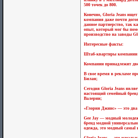
500 точек до 800.
Конечно, Gloria Jeans ище
компания даже почти догов
данное партнерство, так к
опыт, который мог бы помо
производство на заводы Gl
Интересные факты:
Штаб-квартиры компании Gl
Компании принадлежит две 
В свое время в рекламе пр
Билан;
Сегодня Gloria Jeans явля
настоящий семейный бренд,
Валерии;
«Глория Джинс» — это два с
Gee Jay — модный молодеж
бренд модной универсально
одежда, это модный сasual 
Gloria Jeans — это идеаль