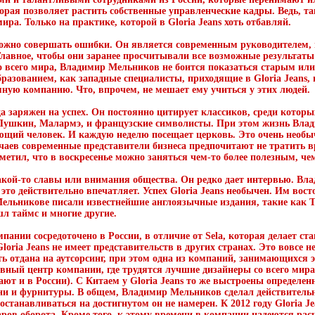
оторая позволяет растить собственные управленческие кадры. Ведь, т
ира. Только на практике, которой в Gloria Jeans хоть отбавляй.
ожно совершать ошибки. Он является современным руководителем
лавное, чтобы они заранее просчитывали все возможные результаты 
 всего мира, Владимир Мельников не боится показаться старым или
азованием, как западные специалисты, приходящие в Gloria Jeans, н
ную компанию. Что, впрочем, не мешает ему учиться у этих людей.
а заряжен на успех. Он постоянно цитирует классиков, среди которы
 Пушкин, Малармэ, и французские символисты. При этом жизнь Влад
ующий человек. И каждую неделю посещает церковь. Это очень необ
чаев современные представители бизнеса предпочитают не тратить в
тметил, что в воскресенье можно заняться чем-то более полезным, че
кой-то славы или внимания общества. Он редко дает интервью. Вл
это действительно впечатляет. Успех Gloria Jeans необычен. Им вост
 Мельникове писали известнейшие англоязычные издания, такие как 
 таймс и многие другие.
пании сосредоточено в России, в отличие от Sela, которая делает ст
Gloria Jeans не имеет представительств в других странах. Это вовсе 
ь отдана на аутсорсинг, при этом одна из компаний, занимающихся 
вный центр компании, где трудятся лучшие дизайнеры со всего мира
лают и в России). С Китаем у Gloria Jeans то же выстроены определ
кани и фурнитуры. В общем, Владимир Мельников сделал действитель
станавливаться на достигнутом он не намерен. К 2012 году Gloria J
ров оборота. Кроме того, к этому времени в компании надеются рас