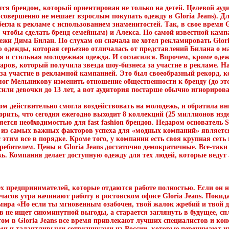
ется брендом, который ориентирован не только на детей. Целевой ау
 совершенно не мешает взрослым покупать одежду в Gloria Jeans). 
гла к рекламе с использованием знаменитостей. Так, в свое время G
, чтобы сделать бренд семейным) и Алекса. Но самой известной кампа
жи Дима Билан. По слухам он сначала не хотел рекламировать Gloria
одежды, которая серьезно отличалась от представлений Билана о ма
ая и стильная молодежная одежда. И согласился. Впрочем, кроме од
аров, который получила звезда шоу-бизнеса за участие в рекламе. Н
 за участие в рекламной кампанией. Это был своеобразный рекорд, к
мог Мельникову изменить отношение общественности к бренду (до эт
осили девочки до 13 лет, а вот аудитория постарше обычно игнорирова
м действительно смогла воздействовать на молодежь, и обратила в
рить, что сегодня ежегодно выходит 8 коллекций (25 миллионов издел
вляется необходимостью для fast fashion брендов. Недаром основатель 
м из самых важных факторов успеха для «модных компаний» являетс
с этим все в порядке. Кроме того, у компании есть своя крупная сеть
требителем. Цены в Gloria Jeans достаточно демократичные. Все-таки
ь. Компания делает доступную одежду для тех людей, которые ведут
 предпринимателей, которые отдаются работе полностью. Если он н
часов утра начинают работу в ростовском офисе Gloria Jeans. Покидае
мира «Но если ты мгновенным озабочен, твой жалок жребий и твой 
 не ищет сиюминутной выгоды, а старается заглянуть в будущее, с
ом в Gloria Jeans все время привлекают лучших специалистов и конс
ми и талантливыми сотрудниками из России, которые перенимают и