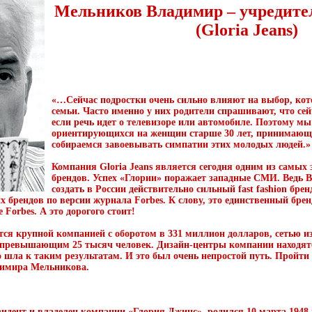
Мельников Владимир – учредите
(Gloria Jeans)
«…Сейчас подростки очень сильно влияют на выбор, кот
семьи. Часто именно у них родители спрашивают, что сей
если речь идет о телевизоре или автомобиле. Поэтому мы
ориентирующихся на женщин старше 30 лет, принимающи
собираемся завоевывать симпатии этих молодых людей.»
Компания
Gloria Jeans
является сегодня одним из самых 
брендов. Успех «Глории» поражает западные СМИ. Ведь
создать в России действительно сильный fast fashion бре
х брендов по версии журнала Forbes. К слову, это единственный бр
Forbes. А это дорогого стоит!
ется крупной компанией с оборотом в 331 миллион долларов, сетью и
 превышающим 25 тысяч человек. Дизайн-центры компании находятся,
о шла к таким результатам. И это был очень непростой путь. Пройти 
димира Мельникова.
дент и владелец компании «Глория Джинс», родился 10 марта 1948 г