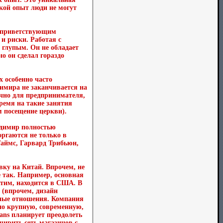
акой опыт люди не могут
, приветствующим
и риски. Работая с
 глупым. Он не обладает
о он сделал гораздо
х особенно часто
имира не заканчивается на
ычно для предпринимателя,
ремя на такие занятия
м посещение церкви).
адимир полностью
оргаются не только в
Таймс, Гарвард Трибьюн,
авку на Китай. Впрочем, не
не так. Например, основная
этим, находится в США. В
 (впрочем, дизайн
енные отношения. Компания
но крупную, современную,
eans планирует преодолеть
ширить сеть магазинов с