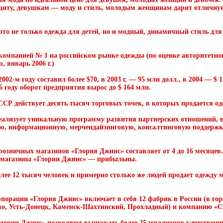
щиту, девушкам — моду и стиль, молодым женщинам дарит отличную 
это не только одежда для детей, но и модный, динамичный стиль для
компанией № 1 на российском рынке одежды (по оценке авторитетно
 январь 2006 г.)
02-м году составил более $70, в 2003 г. — 95 млн долл., в 2004 — $ 1
6 году оборот предприятия вырос до $ 164 млн.
Р действует десять тысяч торговых точек, в которых продается одеж
еализует уникальную программу развития партнерских отношений, 
ю, информационную, мерчендайзинговую, консалтинговую поддержк
розничных магазинов «Глория Джинс» составляет от 4 до 16 месяцев
о магазины «Глории Джинс» — прибыльны.
олее 12 тысяч человек и примерно столько же людей продает одежду м
рпорации «Глория Джинс» включает в себя 12 фабрик в России (в го
о, Усть-Донецк, Каменск-Шахтинский, Прохладный) и компанию «С
ории Джинс» позволяют выпускать более 25 миллионов качественных