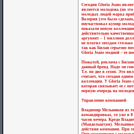
Сегодня Gloria Jeans явля
является молодежь (но это
молодых людей марка прибе
Валерия (это было сделано
поучаствовал кумир молоде
показали новую коллекцию 
действительно качественн
аргумент – 1 миллион долл
не платил звездам столько
так как Билан серьезно по
Gloria Jeans модной – ее н
Пожалуй, реклама с Билано
данный бренд. Надо ли гово
Т.е. по две в сезон. Это я
считает, что сегодня одни
коллекции. У Gloria Jeans 
которая связывает ее с по
первую очередь на молодеж
Управление компанией
Владимир Мельников из тех
командировках, то уже в 8 
часов вечера. Кредо Влади
(Мандельштам). Мельников
действия компании. При эт
Они соседствуют с молоды