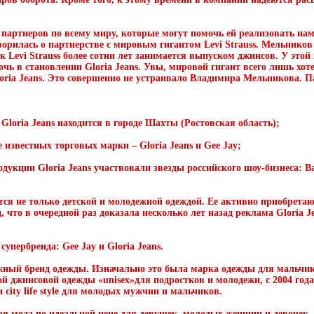
т партнеров по всему миру, которые могут помочь ей реализовать нам
орилась о партнерстве с мировым гигантом Levi Strauss. Мельников
ак Levi Strauss более сотни лет занимается выпуском джинсов. У эт
чь в становлении Gloria Jeans. Увы, мировой гигант всего лишь хоте
oria Jeans. Это совершенно не устраивало Владимира Мельникова. П
oria Jeans находится в городе Шахты (Ростовская область);
известных торговых марки – Gloria Jeans и Gee Jay;
одукции Gloria Jeans участвовали звезды российского шоу-бизнеса: В
ется не только детской и молодежной одеждой. Ее активно приобретаю
 что в очередной раз доказала несколько лет назад реклама Gloria J
упербренда: Gee Jay и Gloria Jeans.
ный бренд одежды. Изначально это была марка одежды для мальчик
й джинсовой одежды «unisex»для подростков и молодежи, с 2004 года
и city life style для молодых мужчин и мальчиков.
ная мода по идеальной цене для девушек, молодых женщин и девочек