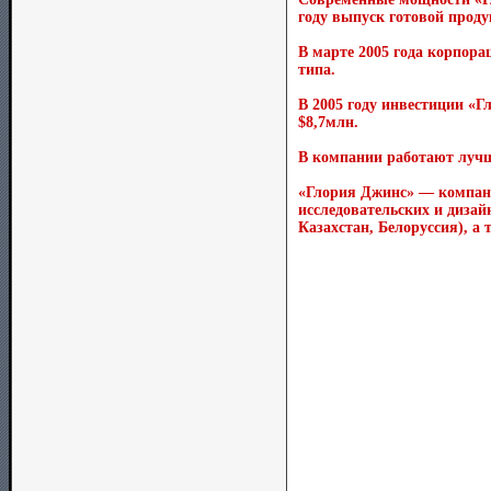
году выпуск готовой продук
В марте 2005 года корпора
типа.
В 2005 году инвестиции «Г
$8,7млн.
В компании работают лучш
«Глория Джинс» — компани
исследовательских и дизай
Казахстан, Белоруссия), а