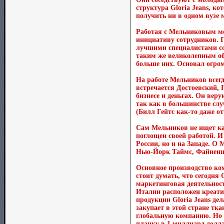
структура Gloria Jeans, к
получить ни в одном вузе м
Работая с Мельниковым м
инициативу сотрудников. Г
лучшими специалистами со
таким же великолепным обр
больше них. Основал огром
На работе Мельников всегд
встречается Достоевский,
бизнесе и деньгах. Он вер
так как в большинстве слу
(Билл Гейтс как-то даже о
Сам Мельников не ищет ка
поглощен своей работой. И 
России, но и на Западе. О
Нью-Йорк Таймс, Файненшл
Основное производство ком
стоит думать, что сегодня 
маркетинговая деятельност
Италии расположен креати
продукции Gloria Jeans де
закупает в этой стране т
глобальную компанию. Но о
планку в 1 миллиард долла