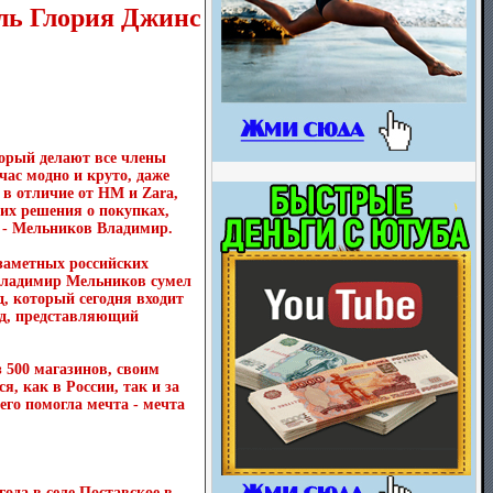
ль Глория Джинс
орый делают все члены
час модно и круто, даже
 в отличие от HM и Zara,
х решения о покупках,
 -
Мельников Владимир
.
заметных российских
 Владимир Мельников сумел
нд, который сегодня входит
енд, представляющий
з 500 магазинов, своим
 как в России, так и за
его помогла мечта - мечта
ода в селе Поставское в