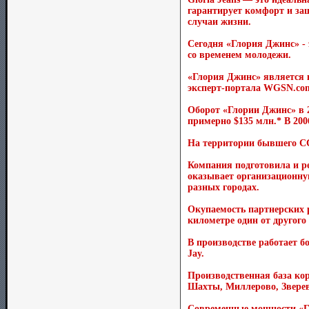
гарантирует комфорт и за
случаи жизни.
Сегодня «Глория Джинс» - 
со временем молодежи.
«Глория Джинс» является 
эксперт-портала WGSN.com,
Оборот «Глории Джинс» в 20
примерно $135 млн.* В 200
На территории бывшего ССС
Компания подготовила и р
оказывает организационну
разных городах.
Окупаемость партнерских 
километре один от другог
В производстве работает б
Jay.
Производственная база ко
Шахты, Миллерово, Зверев
Современные мощности «Гл