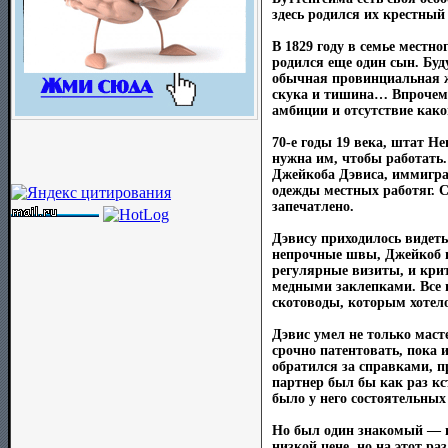
здесь родился их крестный
В 1829 году в семье местно
родился еще один сын. Бу
обычная провинциальная ж
скука и тишина… Впрочем,
амбиции и отсутствие како
70-е годы 19 века, штат Н
нужна им, чтобы работать
Джейкоба Дэвиса, иммигран
одежды местных работяг. С
запечатлено.
Дэвису приходилось видет
непрочные швы, Джейкоб п
регулярные визиты, и кри
медными заклепками. Все г
скотоводы, которым хотело
Дэвис умел не только маст
срочно патентовать, пока 
обратился за справками, 
партнер был бы как раз кс
было у него состоятельных 
Но был один знакомый — г
низкой цене, но на этот р