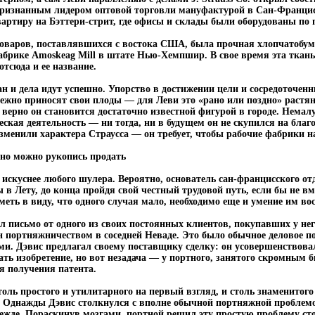
а признанным лидером оптовой торговли мануфактурой в Сан-Францис
артиру на Бэттери-стрит, где офисы и склады были оборудованы по 
оваров, поставлявшихся с востока США, была прочная хлопчатобу
абрике Amoskeag Mill в штате Нью-Хемпшир. В свое время эта ткань
тсюда и ее название.
ан и дела идут успешно. Упорство в достижении цели и сосредоточен
збежно приносят свои плоды — для Леви это «рано или поздно» растян
о верно он становится достаточно известной фигурой в городе. Немал
ская деятельность — ни тогда, ни в будущем он не скупился на благ
изменили характера Страусса — он требует, чтобы рабочие фабрики н
 но можно рукопись продать
 искуснее любого шулера. Вероятно, основатель сан-францисского от
ы в Лету, до конца пройдя свой честный трудовой путь, если бы не в
меть в виду, что одного случая мало, необходимо еще и умение им во
ил письмо от одного из своих постоянных клиентов, покупавших у нег
н портняжничеством в соседней Неваде. Это было обычное деловое по
ми. Дэвис предлагал своему поставщику сделку: он усовершенствова
ать изобретение, но вот незадача — у портного, занятого скромным би
я получения патента.
толь простого и утилитарного на первый взгляд, и столь знаменитог
. Однажды Дэвис столкнулся с вполне обычной портняжной проблемой
ежде. Пораскинув мозгами, портной решил эту простую проблему ст