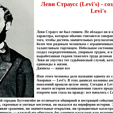
Леви Страусс (Levi's) - с
Levi's
Леви Страусс не был гением. Не обладал он и н
характера, которые обычно считаются совер
того, чтобы достичь значительных результатов
более чем рядовым человеком с ограниченны
талантливым торговцем. Небольшое состояни
создал сосредоточенным, упорным трудом, и 
выработанная годами тяжелого труда деловая 
Леви не упустил тот судьбоносный случай, ко
единожды в жизни.
Джинсы — наше все
Имя этого человека дало название одному из
Америки — Levi’s. В этих джинсах колонны а
поколений прошли целую эпоху. Сегодня в Levi
не знаете истории возникновения такого прод
откроем вам глаза на правду: все началось с Le
 городок Буттенгейм не отличается обширной и пестрящей событи
, скромные и уютные местечки, он оказался на периферии истории. 
ликие сражения, ни значительные открытия, ни грандиозные катастр
бенность — каждый его обитатель без заминки расскажет вам истори