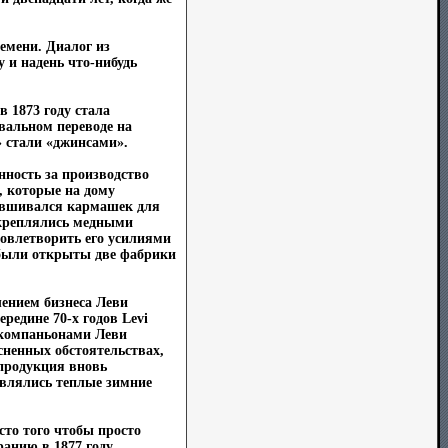
ремени. Диалог из
 и надень что-нибудь
в 1873 году стала
квальном переводе на
» стали «джинсами».
нность за производство
, которые на дому
 вшивался кармашек для
укреплялись медными
довлетворить его усилиями
s были открыты две фабрики
ением бизнеса Леви
редине 70-х годов Levi
я компаньонами Леви
сненных обстоятельствах,
 продукция вновь
овлялись теплые зимние
сто того чтобы просто
ранию в 1877 году