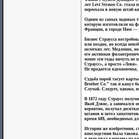
лет Levi Strauss Co. стал
переехала в новую штаб-кв
Одним из самых ходовых т
которую изготовляли на ф
Франции, в городе Ним — о
Бизнес Страусса востребов
или поздно, но всегда неи
нелегких лет. Медленно, н
его активная филантропиче
менее эти годы ничуть не 
Страусс», а просто «Леви».
Не продается вдохновенье,
Судьба порой тасует карты
Brother Co.” так и канул б
Случай. Следует, однако, и
В 1872 году Страусс получ
Якоб Дэвис, а занимался о
вероятно, получал десятка
штанов и хотел запатентов
время 68$, необходимых дл
История же изобретения, с
впоследствии была такова
и дело рвал карманы на од