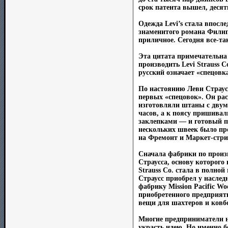
срок патента вышел, деся
Одежда Levi’s стала впосл
знаменитого романа Филипа
приличное. Сегодня все-та
Эта цитата примечательна 
производить Levi Strauss C
русский означает «спецовк
По настоянию Леви Страусс
первых «спецовок». Он ра
изготовляли штаны с двум
часов, а к поясу пришива
заклепками — и готовый пр
нескольких швеек было про
на Фремонт и Маркет-стри
Сначала фабрики по произ
Страусса, основу которого
Strauss Co. стала в полно
Страусс приобрел у наслед
фабрику Mission Pacific W
приобретенного предприят
вещи для шахтеров и ковб
Многие предприниматели не
украсть идею. Но именно б