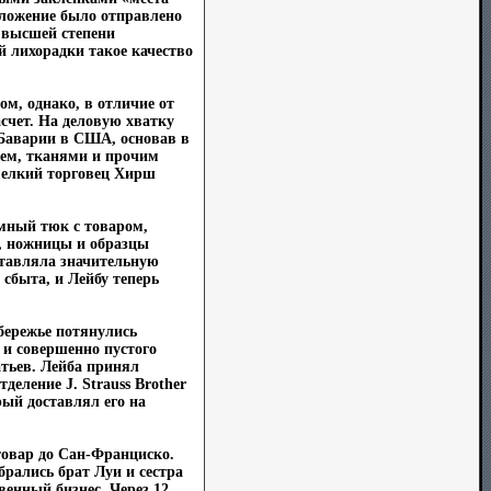
дложение было отправлено
в высшей степени
й лихорадки такое качество
ом, однако, в отличие от
асчет. На деловую хватку
 Баварии в США, основав в
ьем, тканями и прочим
мелкий торговец Хирш
омный тюк с товаром,
и, ножницы и образцы
ставляла значительную
сбыта, и Лейбу теперь
бережье потянулись
 и совершенно пустого
тьев. Лейба принял
еление J. Strauss Brother
рый доставлял его на
 товар до Сан-Франциско.
рались брат Луи и сестра
венный бизнес. Через 12