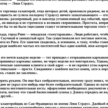
 отец — Леви Страусс.
го торговца галантерей, отца пятерых детей, произошло рядовое, но 
дущность не сулила молодому Страуссу ничего захватывающего — его
изнь: размеренный, раз и навсегда установленный ход событий, про
 он никогда и не стремился к великим свершениям. Простота, непри
го бы то ни было тщеславия станут отличительными чертами этого 
евада, город Рино — невадская «тьмутаракань». Люди работают, что
. Скучный и замкнутый круг. Так существовали все местные жители,
та из Риги. Его занятия сводились, в основном, к тому, чтобы став
реди наиболее частых его посетителей был один ковбой, имя которог
ь его почти каждую неделю — тот приходил с оторванными карманам
ришивал карманы заново, но через неделю все повторялось. Однажд
тические замечания клиента в свой адрес — и он скрепил углы карм
ениальное — просто. Свиданиям с ковбоем настал конец, зато к пор
сь «таких же заклепок».
ерить руками. Он еще был сообразительным, поэтому сразу понял, ч
идею не украл кто-нибудь еще более сообразительный. Однако из пате
пришла неутешительная весть: оформление необходимых документов 
тати, потому что такой баснословной суммы у Дэвиса отродясь не вод
друзей...
алантерейщик из Сан-Франциско по имени Леви Страусс. Джейкоб по
аз он написал галантерейщику письмо с предложением укреплять мед