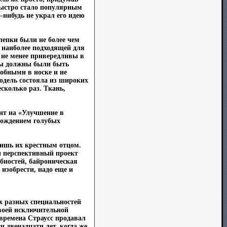
 быстро стало популярным
-нибудь не украл его идею
лепки были не более чем
 наиболее подходящей для
 не менее привередливы в
аны должны были быть
добными в носке и не
одель состояла из широких
колько раз. Ткань,
ент на «Улучшение в
рождением голубых
лишь их крестным отцом.
ии перспективный проект
бностей, байроническая
изобрести, надо еще и
х разных специальностей
воей исключительной
 времена Страусс продавал
и двенадцати лет, когда же