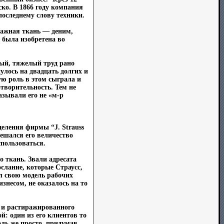
ко. В 1866 году компания
последнему слову техники.
мажная ткань — деним,
 была изобретена во
ный, тяжелый труд рано
улось на двадцать долгих и
ую роль в этом сыграла и
отворительность. Тем не
азывали его не «м-р
деления фирмы “J. Strauss
мешался его величество
спользоваться.
о ткань. Звали адресата
слание, которые Страусс,
л свою модель рабочих
знесом, не оказалось на то
о и растиражированного
: один из его клиентов то
оль же просто, придумав