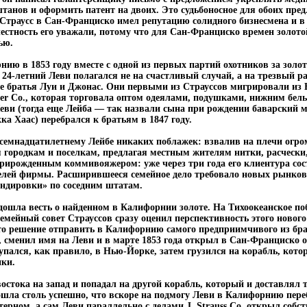
танов и оформить патент на двоих. Это судьбоносное для обоих пре
и Страусс в Сан-Франциско имел репутацию солидного бизнесмена и 
честность его уважали, потому что для Сан-Франциско времен золото
ью.
ию в 1853 году вместе с одной из первых партий охотников за золот
 24-летний Леви полагался не на счастливый случай, а на трезвый р
ие братья Луи и Джонас. Они первыми из Страуссов мигрировали из
her Co., которая торговала оптом одеялами, подушками, нижним бел
еви (тогда еще Лейба — так назвали сына при рождении баварский 
кка Хаас) перебрался к братьям в 1847 году.
осемнадцатилетнему Лейбе никаких поблажек: взвалив на плечи огр
м городкам и поселкам, предлагая местным жителям нитки, расческ
рирожденным коммивояжером: уже через три года его клиентура со
елей фирмы. Расширившееся семейное дело требовало новых рынков 
ндировки» по соседним штатам.
дошла весть о найденном в Калифорнии золоте. На Тихоокеанское по
емейный совет Страуссов сразу оценил перспективность этого нового
о решение отправить в Калифорнию самого предприимчивого из бра
 сменил имя на Леви и в марте 1853 года открыл в Сан-Франциско отд
упался, как правило, в Нью-Йорке, затем грузился на корабль, кото
ики.
востока на запад и попадал на другой корабль, который и доставлял
шла столь успешно, что вскоре на подмогу Леви в Калифорнию переб
рном, а сам Леви параллельно с делами J. Strauss Co. открыл собст