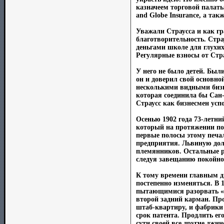
казначеем торговой палаты
and Globe Insurance, а такж
Уважали Страусса и как гр
благотворительность. Стра
деньгами школе для глухих
Регулярные взносы от Стра
У него не было детей. Бы
он и доверил свой основной
несколькими видными бизн
которая соединила бы Сан
Страусс как бизнесмен усп
Осенью 1902 года 73-летни
который на протяжении по
первые полосы этому печал
предприятия. Львиную долю
племянников. Остальные р
следуя завещанию покойно
К тому времени главным дв
постепенно изменяться. В 
пытающимися разорвать «ле
второй задний карман. Про
штаб-квартиру, и фабрики 
срок патента. Продлить ег
сути своей все другие джи