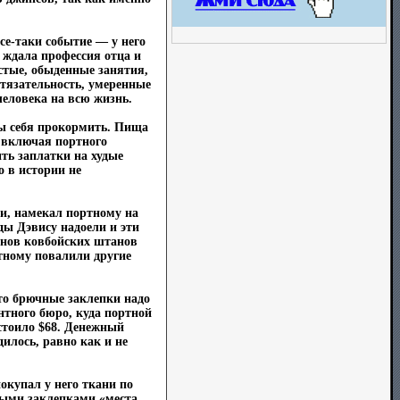
все-таки событие — у него
 ждала профессия отца и
стые, обыденные занятия,
тязательность, умеренные
человека на всю жизнь.
бы себя прокормить. Пища
 включая портного
ить заплатки на худые
о в истории не
и, намекал портному на
ы Дэвису надоели и эти
анов ковбойских штанов
тному повалили другие
то брючные заклепки надо
нтного бюро, куда портной
стоило $68. Денежный
илось, равно как и не
купал у него ткани по
ными заклепками «места