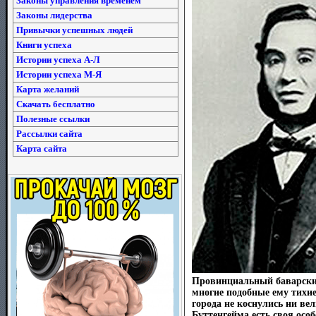
Законы управления временем
Законы лидерства
Привычки успешных людей
Книги успеха
Истории успеха А-Л
Истории успеха М-Я
Карта желаний
Скачать бесплатно
Полезные ссылки
Рассылки сайта
Карта сайта
Провинциальный баварский
многие подобные ему тихие
города не коснулись ни ве
Буттенгейма есть своя осо