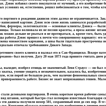
х. Дэвис избавил своего покупателя от мучений, а его изобретение
ых условиях он, естественно, решил побеспокоиться о том, чтобы кто
го портного в рождении джинсов этим далеко не ограничивается. Зак
написанной картине. Дэвис всю свою жизнь занимался разработкой
вбои, фермеры, золотоискатели — основные клиенты Дэвиса — были
дницы. Только волновала их не поэзия красоты, а проза жизни: шт
 можно дольше не рваться и не протираться, а, кроме того, быть у
оды работы Дэвис пришел к почти что совершенному варианту: его м
жена множеством карманов, а швы были тщательно прострочены нес
идеально отвечала требованиям Дикого Запада.
ретением своего клиента и вызвал его в Сан-Франциско. Вскоре пат
рманов» был получен. Дату 20 мая 1873 года принято считать днем 
ы, выходит, изобрел отнюдь не знаменитый Леви Страусс — он был 
 хватка, умение увидеть в незначительном, казалось бы, изобретен
шую, если порой не большую роль, чем наличие феноменальных спосо
 приверженность работе. Бизнес не знает непризнанных гениев. Мало 
с стали деловыми партнерами. В очень короткое время рабочие самы
 вид штанов, который быстро стал всемирно известным благодаря с
а эти джинсы получили номер 501, сохраненный ими до сих пор. В те
 год. Компания обладала патентом на это изобретение в течение почт