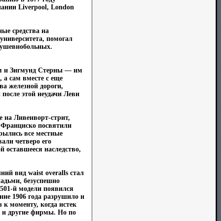
ании Liverpool, London
ные средства на
университета, помогал
 душевнобольных.
ам и Зигмунд Стерны — им
 а сам вместе с еще
а железной дороги,
после этой неудачи Леви
е на Ливенворт-стрит,
н-Франциско посвятили
крылись все местные
али четверо его
й оставшееся наследство,
й вид waist overalls стал
шадьми, безуспешно
 501-й модели появился
ение 1906 года разрушило и
 к моменту, когда истек
ь и другие фирмы. Но по