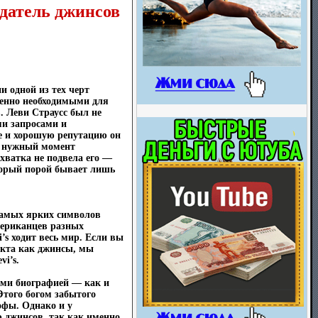
оздатель джинсов
и одной из тех черт
шенно необходимыми для
. Леви Страусс был не
ми запросами и
е и хорошую репутацию он
в нужный момент
хватка не подвела его —
торый порой бывает лишь
 самых ярких символов
мериканцев разных
’s ходит весь мир. Если вы
укта как джинсы, мы
vi’s.
ями биографией — как и
Этого богом забытого
офы. Однако и у
ю джинсов, так как именно