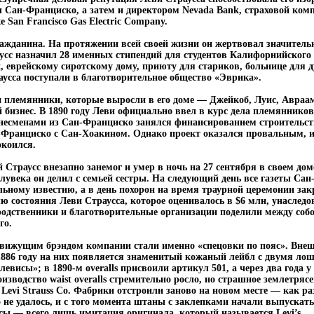
 Сан-Франциско, а затем и директором Nevada Bank, страховой комп
е San Francisco Gas Electric Company.
ажданина. На протяжении всей своей жизни он жертвовал значитель
усс назначил 28 именных стипендий для студентов Калифорнийского 
, еврейскому сиротскому дому, приюту для стариков, больнице для
усса поступали в благотворительное общество «Эврика».
ли племянники, которые выросли в его доме — Джейкоб, Луис, Авра
 бизнес. В 1890 году Леви официально ввел в курс дела племянников,
есменами из Сан-Франциско занялся финансированием строительств
-Франциско с Сан-Хоакином. Однако проект оказался провальным, и 
окоился.
й Страусс внезапно занемог и умер в ночь на 27 сентября в своем дом
лувека он делил с семьей сестры. На следующий день все газеты Са
ьному известию, а в день похорон на время траурной церемонии за
 состояния Леви Страусса, которое оценивалось в $6 млн, унаследов
одственники и благотворительные организации поделили между собо
го.
ижущим брэндом компании стали именно «спецовки по пояс». Внешни
1886 году на них появляется знаменитый кожаный лейбл с двумя ло
висы»; в 1890-м overalls присвоили артикул 501, а через два года у
изводство waist overalls стремительно росло, но страшное землетряс
Levi Strauss Co. Фабрики отстроили заново на новом месте — как раз
о не удалось, и с того момента штаны с заклепками начали выпускат
нсы — всего лишь имитация оригинала, который называется Levi’s.