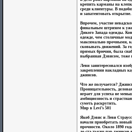
крепить карманы на клепка
среди клиентуры. В подобн
и запатентовать открытие.
Впрочем, участие невадско
финальным штрихом к уже 
Дикого Запада одежды. Ко
одежде, чем столичные мо
максимально прочными, как
сковывать движений. За г
прямых брючин, была снаб
выбранная Дэвисом, тоже 
Леви заинтересовался изоб
закреплении накладных ка
джинсов.
Что же получается? Джинс
Проницательность, деловая
играет для успеха не мень
амбициозность и страстная
суметь раскрутить.
Мир в Levi’s 501
Якоб Дэвис и Леви Страус
начали приобретать новый
прочности. Около 1890 год
до ста тысяч пар джинсов в