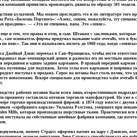
тки компаний принялись производить джинсы по образцу 501 модели.
едствии культовой. Мы можем проследить это и по литературе того в
 Рота «Болезнь Портного»: «Алекс, сними, пожалуйста, эту спецовку
ки праздник». — «Это не спецовка, папа. Это «левис».
еще и тем, что правы и отец, и сын. Штанам с заклепками, которые 
o., сам основатель фирмы придумал название waist overalls, что в бу
а по пояс». Так они и назывались вплоть до 1960 года, когда «левисы
а Джейкоб Дэвис переехал в Сан-Франциско, чтобы нести ответстве
скраивал нью-хемпширский деним и разносил его по местным швеям
я передними и одним задним карманом. В правый передний карман
лись пуговицы для подтяжек. Затем углы всех карманов и ширинка 
одукт поступал в продажу. Спрос на штаны был столь велик, что у
сто невозможно. Вскоре специально для производства waist overall
т.
водству рабочих штанов были всего лишь второстепенным подраздел
 по-прежнему составляла оптовая торговля мануфактурой. Но уже к се
й мере торгово-производственной фирмой: в 1874 году вместе с двум
ников «серебряного короля» Уильяма Рэлстона, умершего при невыя
oolen Mills, которая производила шерстяные ткани. Практически вся
ия поступала на собственные швейные фабрики компании, где изгот
оев.
доумевали, почему Страусс оформил патент на пару с Дэвисом, вме
езупречная деловая репутация Леви Страусса способствовала его изб