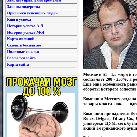
Законы управления временем
Законы лидерства
Привычки успешных людей
Книги успеха
Истории успеха А-Л
Истории успеха М-Я
Карта желаний
Скачать бесплатно
Полезные ссылки
Рассылки сайта
Карта сайта
Москве в $1 - 1,5 млрд в 
составляет 200 - 250%, а 
Еще одна особенность рынк
обороты которого сопостав
Компания Mercury создана
товары класса люкс — одеж
Компании принадлежат бути
Rolex, Bvlgari, Tiffany Co.
универмаг ЦУМ, сеть бутик
акций американского аукцион