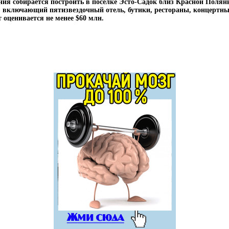
я собирается построить в посёлке Эсто-Садок близ Красной Поляны
с, включающий пятизвездочный отель, бутики, рестораны, концертн
 оценивается не менее $60 млн.