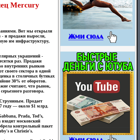
лец Mercury
раниями. Вот мы открыли
 - и продажи выросли,
обную им инфраструктуру,
велирных украшений -
десятки раз. Продажи
тво внутренних рынков
т своего сектора в одной
аценка в столичных бутиках
айоне 30% от оборотов.
ожне считают, что рынок,
серьезного разговора.
 Струниным. Продает
7 году — около $1 млрд.
abbana, Prada, Tod’s,
нга входят московский
иобрела контрольный пакет
y's и Christie's.