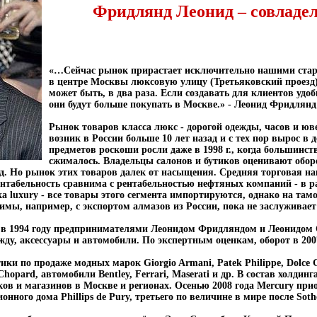
Фридлянд Леонид – совладе
«…Сейчас рынок прирастает исключительно нашими ста
в центре Москвы люксовую улицу (Третьяковский проезд)
может быть, в два раза. Если создавать для клиентов уд
они будут больше покупать в Москве.» - Леонид Фридлянд
Рынок товаров класса люкс - дорогой одежды, часов и ю
возник в России больше 10 лет назад и с тех пор вырос в 
предметов роскоши росли даже в 1998 г., когда большинс
сжималось. Владельцы салонов и бутиков оценивают оборо
год. Но рынок этих товаров далек от насыщения. Средняя торговая н
рентабельность сравнима с рентабельностью нефтяных компаний - в р
а luxury - все товары этого сегмента импортируются, однако на там
имы, например, с экспортом алмазов из России, пока не заслуживает 
 в 1994 году предпринимателями Леонидом Фридляндом и Леонидом
ду, аксессуары и автомобили. По экспертным оценкам, оборот в 200
ки по продаже модных марок Giorgio Armani, Patek Philippe, Dolce G
, Chopard, автомобили Bentley, Ferrari, Maserati и др. В состав холди
ов и магазинов в Москве и регионах. Осенью 2008 года Mercury пр
ного дома Phillips de Pury, третьего по величине в мире после Sotheb