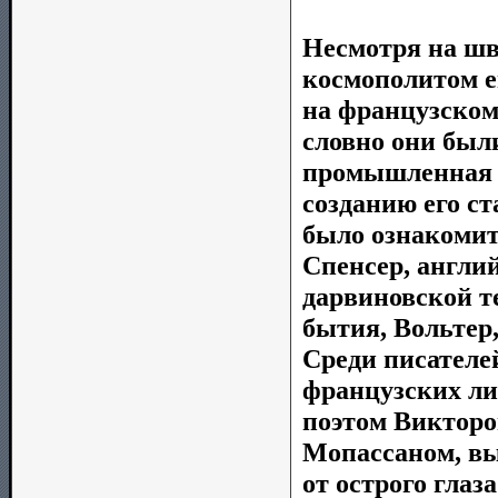
Несмотря на шв
космополитом е
на французском
словно они был
промышленная д
созданию его с
было ознакомить
Спенсер, англи
дарвиновской т
бытия, Вольтер
Среди писателе
французских ли
поэтом Викторо
Мопассаном, в
от острого глаз