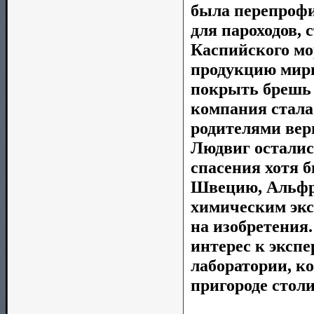
была перепрофи
для пароходов, 
Каспийского мор
продукцию мирн
покрыть брешь в
компания стала
родителями верн
Людвиг осталис
спасения хотя 
Швецию, Альфре
химическим экс
на изобретения
интерес к эксп
лаборатории, ко
пригороде стол