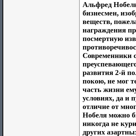
Альфред Нобель
бизнесмен, изо
веществ, пожел
награждения пр
посмертную изв
противоречивос
Современники сч
преуспевающего
развития 2-й п
покою, не мог т
часть жизни ем
условиях, да и 
отличие от мно
Нобеля можно бы
никогда не кури
других азартных