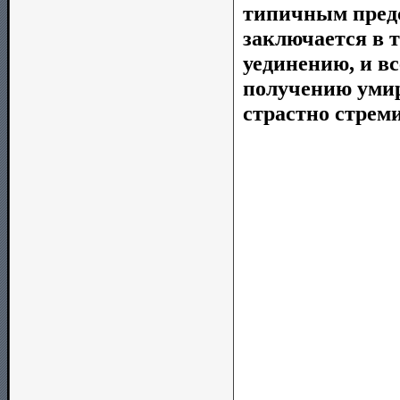
типичным предс
заключается в 
уединению, и в
получению умир
страстно стрем