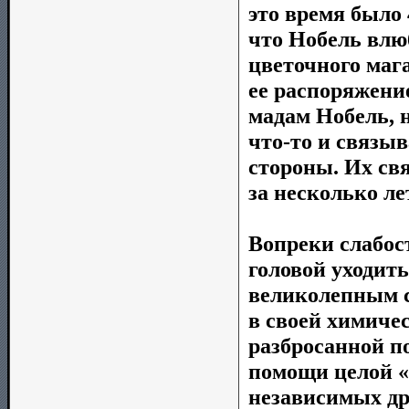
это время было 
что Нобель влю
цветочного мага
ее распоряжени
мадам Нобель, н
что-то и связыв
стороны. Их свя
за несколько ле
Вопреки слабост
головой уходит
великолепным с
в своей химиче
разбросанной п
помощи целой 
независимых др