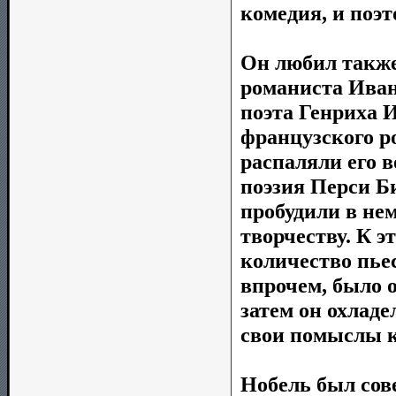
комедия, и поэ
Он любил также
романиста Иван
поэта Генриха 
французского р
распаляли его 
поэзия Перси Б
пробудили в не
творчеству. К э
количество пьес
впрочем, было 
затем он охладе
свои помыслы к
Нобель был сов