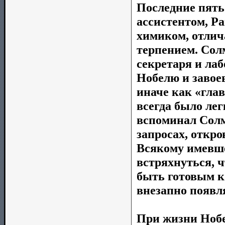
Последние пять
ассистентом, Р
химиком, отли
терпением. Со
секретаря и ла
Нобелю и завоев
иначе как «гла
всегда было лег
вспоминал Солм
запросах, откр
Всякому имевше
встряхнуться, 
быть готовым к
внезапно появля
При жизни Нобе