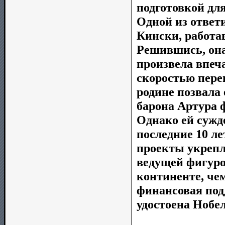
подготовкой для
Одной из ответ
Кински, работа
Решившись, она
произвела впеч
скоростью перев
родине позвала 
барона Артура 
Однако ей сужд
последние 10 л
проекты укрепл
ведущей фигуро
континенте, че
финансовая под
удостоена Нобе