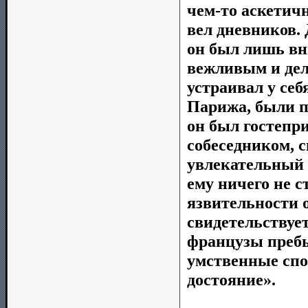
чем-то аскетич
вел дневников. 
он был лишь вн
вежливым и дел
устраивал у себ
Парижа, были 
он был гостепр
собеседником, 
увлекательный р
ему ничего не 
язвительности о
свидетельствует
французы пребы
умственные спо
достояние».