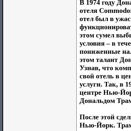
В 1974 году До
отеля Commodo
отел был в ужас
функционироват
этом сумел выб
условия – в теч
пониженные нало
этом талант До
Узнав, что комп
свой отель в ц
услуги. Так, в 
центре Нью-Йор
Дональдом Трам
После этой сдел
Нью-Йорк. Трам