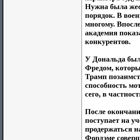
Нужна была жес
порядок. В вое
многому. Впосл
академия показ
конкурентов.
У Дональда был
Фредом, которы
Трамп позаимст
способность мо
сего, в частнос
После окончани
поступает на уч
продержаться на
Фордэме соверш