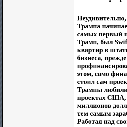
Неудивительно,
Трампа начинае
самых первый п
Трамп, был Swif
квартир в штат
бизнеса, прежде
профинансирова
этом, само фин
стоил сам проек
Трампы любили 
проектах США, и
миллионов долла
тем самым зара
Работая над св