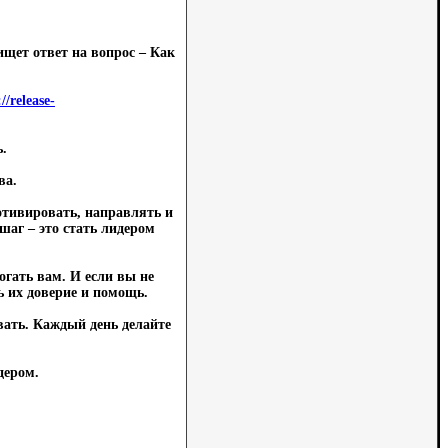
ищет ответ на вопрос – Как
//release-
ь.
ва.
мотивировать, направлять и
шаг – это стать лидером
огать вам. И если вы не
ть их доверие и помощь.
вать. Каждый день делайте
дером.