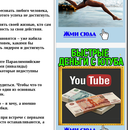
ресовать любого человека,
этого успеха не достигнуть.
влять своей жизнью, кто сам
ность за свои действия.
ановятся – уже набила
еловек, какими бы
ь лидером и достигнуть
рите Параолимпийские
ми (инвалиды)
 которые недоступны
удиться. Чтобы что-то
о один из основных
ак.
 – я хочу, а именно
ибки.
 при встрече с первыми
осто останавливаются, а