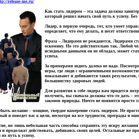
p://release-me.ru/
Как стать лидером
– эта задача должна заинте
который решил начать свой путь к успеху. Без 
Лидер, в первую очередь, тот, кто умеет упра
определяет, что ему делать, и несет ответствен
Фраза – Лидерами не рождаются, Лидерами ст
оскомину. Но это действительно так. Любой ч
исходными данными он не обладал, может стат
успеха.
За примерами ходить далеко не надо. Посмот
игры, где люди с ограниченными возможностя
показывают и добиваются таких результатов,
большинству здоровых людей.
Для развития в себе лидера вам придется потр
получить, вы сначала должны что-то дать – эт
законов природы. Ничто не появится просто т
 быть желание – мощное, твердое намерение стать лидером. Не просто
ый и поведет вас к цели, несмотря на все трудности, преграды и ош
ие, но лишь небольшая часть способна сохранить эту искру желания
 и продолжат действовать, добиваясь своих целей. Остальные же пр
 их путь к успеху.