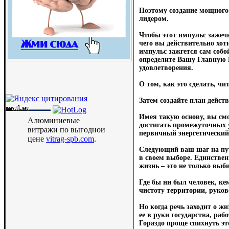
Поэтому создание мощного 
лидером.
Чтобы этот импульс зажечь
чего вы действительно хоти
импульс зажгется сам соб
определите Вашу Главную Ц
удовлетворения.
О том, как это сделать, чит
Затем создайте план дейс
Имея такую основу, вы смо
Алюминиевые
достигать промежуточных ус
витражи по выгоднои
первичный энергетический 
цене
vitrag-spb.com
.
Следующий ваш шаг на пу
в своем выборе. Единствен
жизнь – это не только выби
Где бы ни был человек, ке
чистоту территории, руков
Но когда речь заходит о ж
ее в руки государства, раб
Гораздо проще спихнуть это