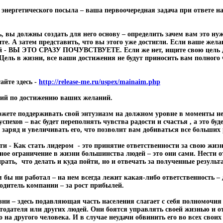
энергетического посыла – ваша первоочередная задача при ответе на
, вы должны создать для него основу – определить зачем вам это ну
те. А затем представить, что вы этого уже достигли. Если ваше желан
ой - ВЫ ЭТО СРАЗУ ПОЧУВСТВУЕТЕ. Если же нет, ищите свою цель 
ель в жизни, все ваши достижения не будут приносить вам полного 
айте здесь -
http://release-me.ru/uspex/mainaim.php
твий по достижению ваших желаний.
жете поддерживать свой энтузиазм на должном уровне в моменты неу
пехов – вас будет переполнять чувства радости и счастья , а это бу
заряд и увеличивать его, что позволит вам добиваться все больших 
ти -
Как стать лидером
- это принятие ответственности за свою жизн
ное ограничение в жизни большинства людей – это они сами. Нести о
рать, что делать и куда пойти, но и отвечать за полученные результ
м бы ни работал – на нем всегда лежит какая-либо ответственность –
одитель компании – за рост прибылей.
изни – здесь подавляющая часть населения слагает с себя полномочия
отодателя или других людей. Они боятся управлять своей жизнью и от
 на другого человека. И в случае неудачи обвинить его во всех своих 