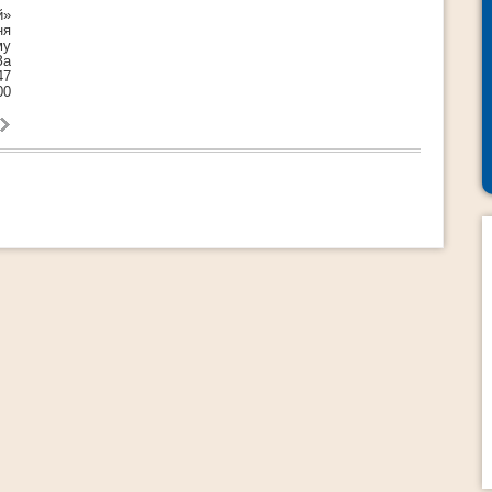
й»
ня
му
За
47
00