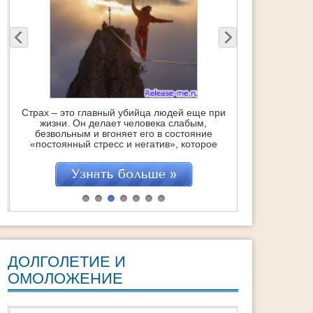
Страх – это главный убийца людей еще при
жизни. Он делает человека слабым,
безвольным и вгоняет его в состояние
«постоянный стресс и негатив», которое
точит изнутри, укорачивая саму жизнь…
Это с одной стороны. Но с другой – это
отличная возможность стать сильнее,
поднять самооценку и получить заряд
бодрости и энергии на очень большое
время. Если, […]
ДОЛГОЛЕТИЕ И
ОМОЛОЖЕНИЕ