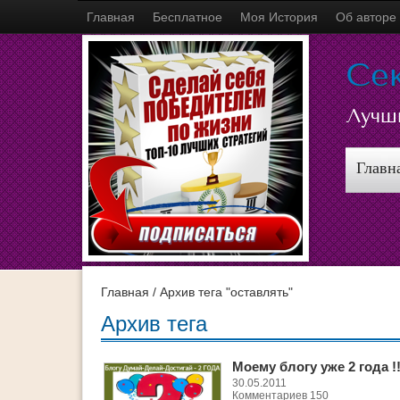
Главная
Бесплатное
Моя История
Об авторе
Се
Лучш
Главн
Главная
/ Архив тега "оставлять"
Архив тега
Моему блогу уже 2 года !!
30.05.2011
Комментариев 150