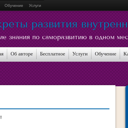
Обучение
Услуги
креты развития внутрен
ие знания по саморазвитию в одном ме
ая
Об авторе
Бесплатное
Услуги
Обучение
К
!