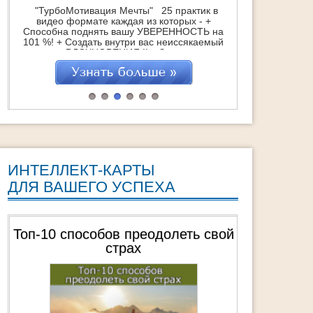
"ТурбоМотивация Мечты" 25 практик в
видео формате каждая из которых - +
Способна поднять вашу УВЕРЕННОСТЬ на
101 %! + Создать внутри вас неиссякаемый
источник ВДОХНОВЕНИЯ !! + Зажечь супер-
мотивацию на достижение Мечты !!!
"ТурбоМотивация Мечты" это : 25
практических техник, которые помогут
навсегда обрести Вдохновение Обретение
СВОЕЙ Мечты через действия Удвоение
достижений […]
ИНТЕЛЛЕКТ-КАРТЫ
ДЛЯ ВАШЕГО УСПЕХА
Топ-10 способов преодолеть свой
страх