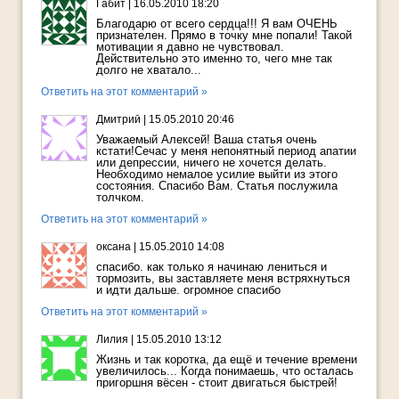
Габит
|
16.05.2010 18:20
Благодарю от всего сердца!!! Я вам ОЧЕНЬ
признателен. Прямо в точку мне попали! Такой
мотивации я давно не чувствовал.
Действительно это именно то, чего мне так
долго не хватало...
Ответить на этот комментарий »
Дмитрий
|
15.05.2010 20:46
Уважаемый Алексей! Ваша статья очень
кстати!Сечас у меня непонятный период апатии
или депрессии, ничего не хочется делать.
Необходимо немалое усилие выйти из этого
состояния. Спасибо Вам. Статья послужила
толчком.
Ответить на этот комментарий »
оксана
|
15.05.2010 14:08
спасибо. как только я начинаю лениться и
тормозить, вы заставляете меня встряхнуться
и идти дальше. огромное спасибо
Ответить на этот комментарий »
Лилия
|
15.05.2010 13:12
Жизнь и так коротка, да ещё и течение времени
увеличилось... Когда понимаешь, что осталась
пригоршня вёсен - стоит двигаться быстрей!