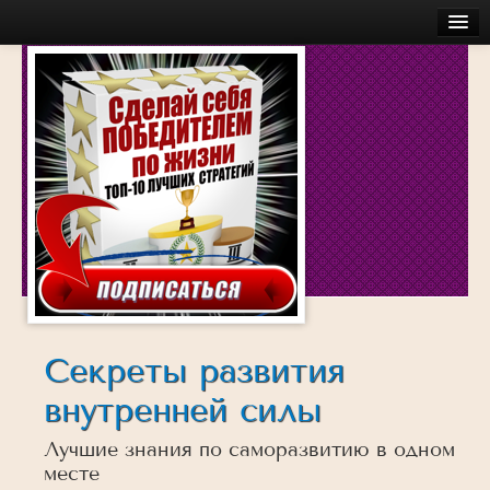
Главная
Бесплатное
Моя История
Об авторе
Обучение
Услуги
Аудио
Беседы с успешными людьми
Действуй
Секреты развития
Достигай
внутренней силы
Думай
Лучшие знания по саморазвитию в одном
Инсайты
месте