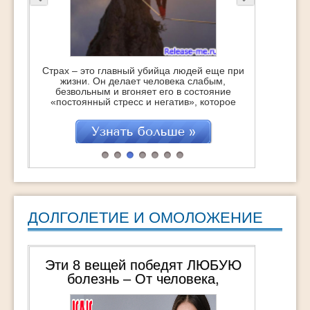
Страх – это главный убийца людей еще при
жизни. Он делает человека слабым,
безвольным и вгоняет его в состояние
«постоянный стресс и негатив», которое
точит изнутри, укорачивая саму жизнь…
Это с одной стороны. Но с другой – это
отличная возможность стать сильнее,
поднять самооценку и получить заряд
бодрости и энергии на очень большое
время. Если, […]
ДОЛГОЛЕТИЕ И ОМОЛОЖЕНИЕ
Эти 8 вещей победят ЛЮБУЮ
болезнь – От человека,
пережившего 3 общих наркоза