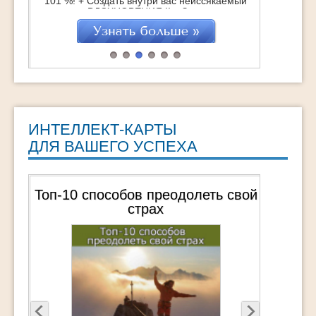
101 %! + Создать внутри вас неиссякаемый
источник ВДОХНОВЕНИЯ !! + Зажечь супер-
мотивацию на достижение Мечты !!!
"ТурбоМотивация Мечты" это : 25
практических техник, которые помогут
навсегда обрести Вдохновение Обретение
СВОЕЙ Мечты через действия Удвоение
достижений […]
ИНТЕЛЛЕКТ-КАРТЫ
ДЛЯ ВАШЕГО УСПЕХА
Топ-10 способов преодолеть свой
страх