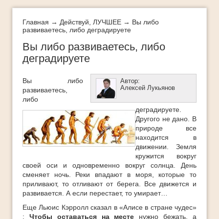
Интеллект-карты
Истории успеха
Главная
→
Действуй
,
ЛУЧШЕЕ
→ Вы либо
развиваетесь, либо деградируете
Как добиться успеха
Вы либо развиваетесь, либо
Как легко и быстро похудеть
деградируете
Как определить свои таланты
Вы либо
Автор:
Как стать богатым
Алексей Лукьянов
развиваетесь,
либо
ЛУЧШЕЕ
деградируете.
Другого не дано. В
Методы стратегического успеха
природе все
находится в
Мифы успеха
движении. Земля
Мои истории успеха
кружится вокруг
своей оси и одновременно вокруг солнца. День
Молодеть с каждым годом
сменяет ночь. Реки впадают в моря, которые то
приливают, то отливают от берега. Все движется и
Новости
развивается. А если перестает, то умирает…
Обучающее видео
Еще Льюис Кэрролл сказал в «Алисе в стране чудес»
:
Чтобы
оставаться
на
месте
нужно бежать, а