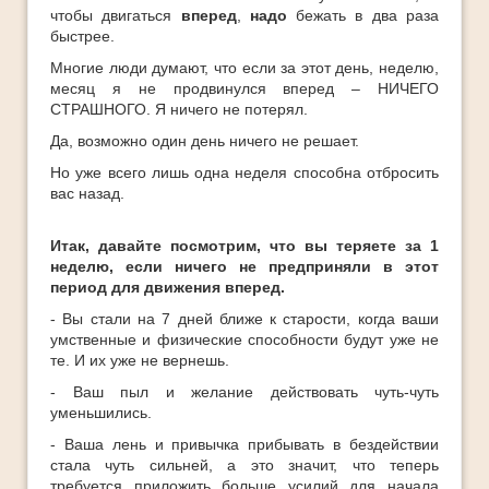
Ответы
чтобы двигаться
вперед
,
надо
бежать в два раза
быстрее.
Платные Продукты
Многие люди думают, что если за этот день, неделю,
Полезные книги
месяц я не продвинулся вперед – НИЧЕГО
СТРАШНОГО. Я ничего не потерял.
ТОП-10
Да, возможно один день ничего не решает.
Но уже всего лишь одна неделя способна отбросить
вас назад.
Итак, давайте посмотрим, что вы теряете за 1
неделю, если ничего не предприняли в этот
период для движения вперед.
- Вы стали на 7 дней ближе к старости, когда ваши
умственные и физические способности будут уже не
те. И их уже не вернешь.
- Ваш пыл и желание действовать чуть-чуть
уменьшились.
- Ваша лень и привычка прибывать в бездействии
стала чуть сильней, а это значит, что теперь
требуется приложить больше усилий для начала