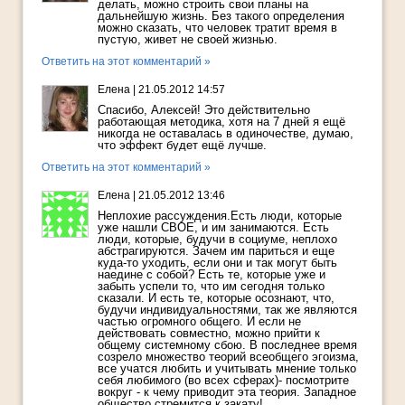
делать, можно строить свои планы на
дальнейшую жизнь. Без такого определения
можно сказать, что человек тратит время в
пустую, живет не своей жизнью.
Ответить на этот комментарий »
Елена
|
21.05.2012 14:57
Спасибо, Алексей! Это действительно
работающая методика, хотя на 7 дней я ещё
никогда не оставалась в одиночестве, думаю,
что эффект будет ещё лучше.
Ответить на этот комментарий »
Елена
|
21.05.2012 13:46
Неплохие рассуждения.Есть люди, которые
уже нашли СВОЕ, и им занимаются. Есть
люди, которые, будучи в социуме, неплохо
абстрагируются. Зачем им париться и еще
куда-то уходить, если они и так могут быть
наедине с собой? Есть те, которые уже и
забыть успели то, что им сегодня только
сказали. И есть те, которые осознают, что,
будучи индивидуальностями, так же являются
частью огромного общего. И если не
действовать совместно, можно прийти к
общему системному сбою. В последнее время
созрело множество теорий всеобщего эгоизма,
все учатся любить и учитывать мнение только
себя любимого (во всех сферах)- посмотрите
вокруг - к чему приводит эта теория. Западное
общество стремится к закату!