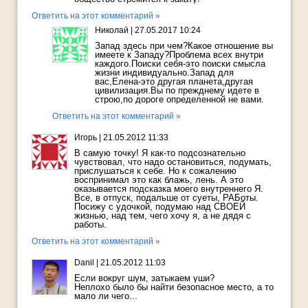
Ответить на этот комментарий »
Николай
|
27.05.2017 10:24
Запад здесь при чем?Какое отношение вы
имеете к Западу?Проблема всех внутри
каждого.Поиски себя-это поиски смысла
жизни индивидуально.Запад для
вас,Елена-это другая планета,другая
цивилизация.Вы по прежднему идете в
строю,по дороге определенной не вами.
Ответить на этот комментарий »
Игорь
|
21.05.2012 11:33
В самую точку! Я как-то подсознательно
чувствовал, что надо остановиться, подумать,
прислушаться к себе. Но к сожалению
воспринимал это как блажь, лень. А это
оказывается подсказка моего внутреннего Я.
Все, в отпуск, подальше от суеты, РАБоты.
Посижу с удочкой, подумаю над СВОЕЙ
жизнью, над тем, чего хочу я, а не дядя с
работы.
Ответить на этот комментарий »
Danil
|
21.05.2012 11:03
Если вокруг шум, затыкаем уши?
Неплохо было бы найти безопасное место, а то
мало ли чего...