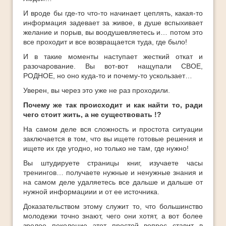
И вроде бы где-то что-то начинает цеплять, какая-то
информация задевает за живое, в душе вспыхивает
желание и порыв, вы воодушевляетесь и… потом это
все проходит и все возвращается туда, где было!
И в такие моменты наступает жесткий откат и
разочарование. Вы вот-вот нащупали СВОЕ,
РОДНОЕ, но оно куда-то и почему-то ускользает…
Уверен, вы через это уже не раз проходили.
Почему же так происходит и как найти то, ради
чего стоит жить, а не существовать !?
На самом деле вся сложность и простота ситуации
заключается в том, что вы ищете готовые решения и
ищете их где угодно, но только не там, где нужно!
Вы штудируете страницы книг, изучаете часы
тренингов… получаете нужные и ненужные знания и
на самом деле удаляетесь все дальше и дальше от
нужной информациии и от ее источника.
Доказательством этому служит то, что большинство
молодежи точно знают, чего они хотят, а вот более
зрелое поколение этот простой вопрос ставит в