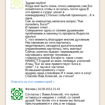
Здравствуйте!
Когда мне было очень плохо,наверное,сам Бог
позаботился,чтобы я осталась почти одна.В
это время и супруг уехал в
командировку.Столько событий произошло...А я
одна...
Сев за компьютер,написала вопрос:"Как
полюбить Бога?"
И пришел ответ...
Совершенно одна,со своими душевными
проблемами,я,наконец-то,прозрела.Выросли
крылья.
С того момента,благодаря многим духовным
Наставникам,из сети,научилась
медитировать,овладела дыхательными
упражнениями,научилась петь мантры!
Сейчас,конечно,бывают переживания,но
научившись многим техникам,а
главное,полюбив Бога(есть такое слово
НАМАСТЭ,одной из моих любимых учителей-
Атмы,"Бог во мне приветствует Бога в
тебе!",т.е. мы-все частички
Всевышнего)намного стала
мудрее,чище,спокойнее.И я знаю,чего я хочу!
Спасибо Вам,Алексей, за статью!
Ответить на этот комментарий »
Фатима
|
16.09.2013 21:42
Согласна с Вами,Алексей, что нужно
оставаться наедине с собой, со своей
душой.Тем более что в жизни мы больше
прислушиваемся к уму,а не сердцу.