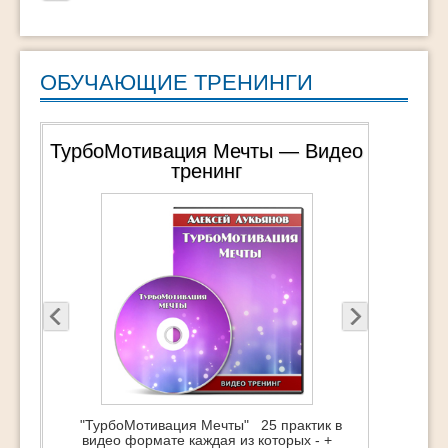
ОБУЧАЮЩИЕ ТРЕНИНГИ
ТурбоМотивация Мечты — Видео
Апгрейд жиз
тренинг
Ауд
"ТурбоМотивация Мечты" 25 практик в
Апгрейд жизни 
видео формате каждая из которых - +
поможет тем - -