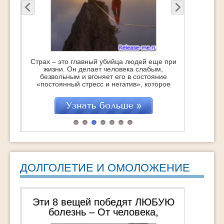
Страх – это главный убийца людей еще при
В жизни все
жизни. Он делает человека слабым,
Вопрос, эт
безвольным и вгоняет его в состояние
указывающая 
«постоянный стресс и негатив», которое
вопрос, значит
точит изнутри, укорачивая саму жизнь…
чем-то и жела
Это с одной стороны. Но с другой – это
чего-то дост
отличная возможность стать сильнее,
начинается ос
поднять самооценку и получить заряд
затем постано
бодрости и энергии на очень большое
решения, дейст
время. Если, […]
цели. Есть воп
ко
ДОЛГОЛЕТИЕ И ОМОЛОЖЕНИЕ
Эти 8 вещей победят ЛЮБУЮ
Пожалуй, 
болезнь – От человека,
Смерти – 
пережившего 3 общих наркоза
продлить жи