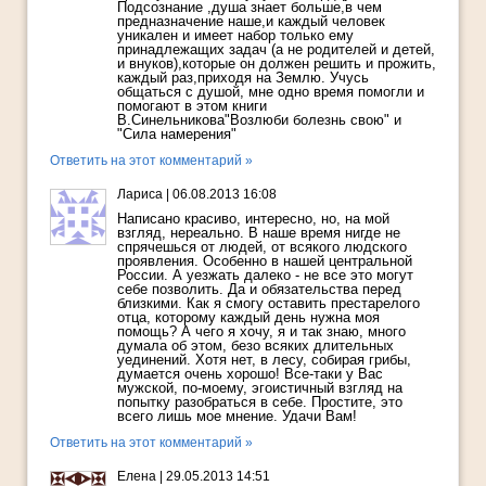
Подсознание ,душа знает больше,в чем
предназначение наше,и каждый человек
уникален и имеет набор только ему
принадлежащих задач (а не родителей и детей,
и внуков),которые он должен решить и прожить,
каждый раз,приходя на Землю. Учусь
общаться с душой, мне одно время помогли и
помогают в этом книги
В.Синельникова"Возлюби болезнь свою" и
"Сила намерения"
Ответить на этот комментарий »
Лариса
|
06.08.2013 16:08
Написано красиво, интересно, но, на мой
взгляд, нереально. В наше время нигде не
спрячешься от людей, от всякого людского
проявления. Особенно в нашей центральной
России. А уезжать далеко - не все это могут
себе позволить. Да и обязательства перед
близкими. Как я смогу оставить престарелого
отца, которому каждый день нужна моя
помощь? А чего я хочу, я и так знаю, много
думала об этом, безо всяких длительных
уединений. Хотя нет, в лесу, собирая грибы,
думается очень хорошо! Все-таки у Вас
мужской, по-моему, эгоистичный взгляд на
попытку разобраться в себе. Простите, это
всего лишь мое мнение. Удачи Вам!
Ответить на этот комментарий »
Елена
|
29.05.2013 14:51