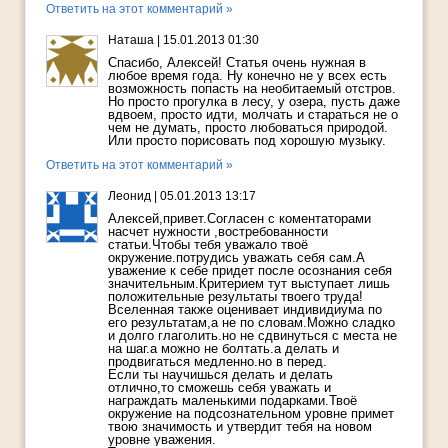
Ответить на этот комментарий »
Наташа
|
15.01.2013 01:30
Спасибо, Алексей! Статья очень нужная в
любое время года. Ну конечно не у всех есть
возможность попасть на необитаемый отстров.
Но просто прогулка в лесу, у озера, пусть даже
вдвоем, просто идти, молчать и стараться не о
чем не думать, просто любоваться природой.
Или просто порисовать под хорошую музыку.
Ответить на этот комментарий »
Леонид
|
05.01.2013 13:17
Алексей,привет.Согласен с коментаторами
насчет нужности ,востребованности
статьи.Чтобы тебя уважало твоё
окружение.потрудись уважать себя сам.А
уважение к себе придет после осознания себя
значительным.Критерием тут выступает лишь
положительные результаты твоего труда!
Вселенная также оценивает индивидиума по
его результатам,а не по словам.Можно сладко
и долго глаголить.но не сдвинуться с места не
на шаг.а можно не болтать.а делать и
продвигаться медленно.но в перед.
Если ты научишься делать и делать
отлично,то сможешь себя уважать и
награждать маленькими подарками.Твоё
окружение на подсознательном уровне примет
твою значимость и утвердит тебя на новом
уровне уважения.