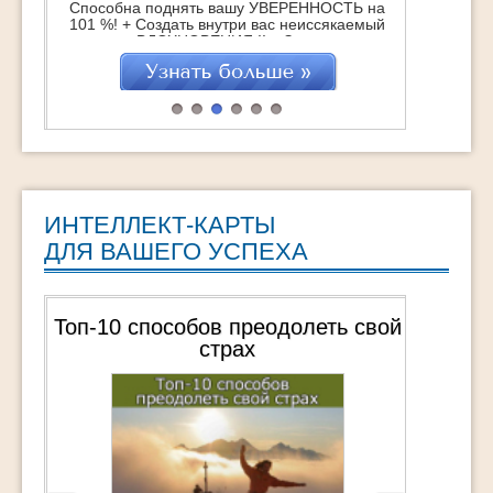
Способна поднять вашу УВЕРЕННОСТЬ на
не своей -
101 %! + Создать внутри вас неиссякаемый
максимальных до
источник ВДОХНОВЕНИЯ !! + Зажечь супер-
нужно больш
мотивацию на достижение Мечты !!!
результатов и
"ТурбоМотивация Мечты" это : 25
жизни - Пере
практических техник, которые помогут
вашей жизни п
навсегда обрести Вдохновение Обретение
про
СВОЕЙ Мечты через действия Удвоение
достижений […]
ИНТЕЛЛЕКТ-КАРТЫ
ДЛЯ ВАШЕГО УСПЕХА
Топ-10 способов преодолеть свой
21 вопр
страх
задава
в