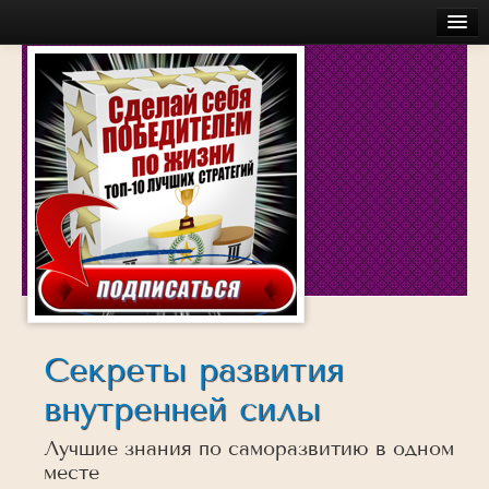
Главная
Бесплатное
Моя История
Об авторе
Обучение
Услуги
Аудио
Беседы с успешными людьми
Действуй
Секреты развития
Достигай
внутренней силы
Думай
Лучшие знания по саморазвитию в одном
Инсайты
месте