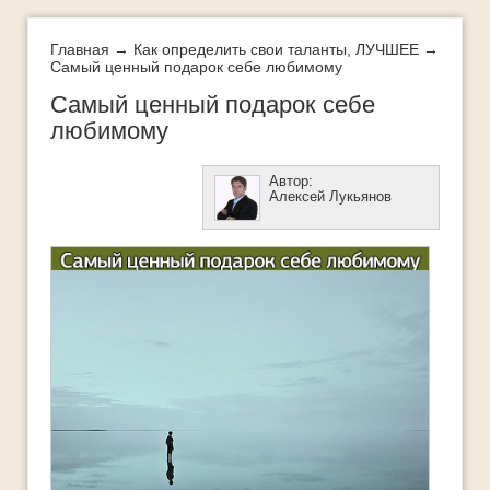
Интеллект-карты
Истории успеха
Главная
→
Как определить свои таланты
,
ЛУЧШЕЕ
→
Самый ценный подарок себе любимому
Как добиться успеха
Самый ценный подарок себе
Как легко и быстро похудеть
любимому
Как определить свои таланты
Автор:
Как стать богатым
Алексей Лукьянов
ЛУЧШЕЕ
Методы стратегического успеха
Мифы успеха
Мои истории успеха
Молодеть с каждым годом
Новости
Обучающее видео