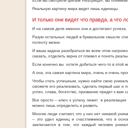
Если вы смотрели фильм «Матрица», вы понимает
Реальную картину мира видят лишь единицы.
И только они видят что правда, а что л
И на самом деле именно они и достигают успеха.
Разум остальных людей в буквальном смысле спит
полноту жизни.
И ваша задача разобраться во всем этом нагромо
сказать, отделить зерна от плевел и понять реаль
Если конечно вы хотите добиться чего-то в этой ж
А она, эта самая картина мира, очень и очень про
Чтобы стать успешным, нужно найти свою уникально
сможете его реализовать, сделать первый шаг и п
успех, слава, богатство, призвание придет к вам с
Все просто – ключ к успеху лежит в реализации 
можно лишь определить и развить.
Многие люди считают, что у них нет никакой уника
– это удел единиц и счастливчиков, что в осн
заключается в том, что каждый человек уникал