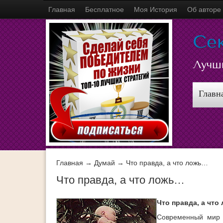
Главная
Бесплатное
Моя История
Об авторе
Се
Лучш
Главн
Главная
→
Думай
→ Что правда, а что ложь…
Что правда, а что ложь…
Что правда, а чт
Современный мир 