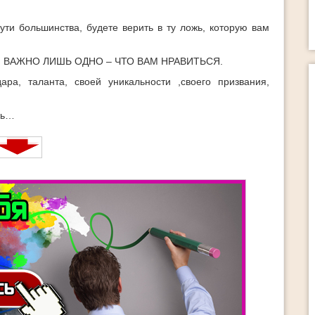
ути большинства, будете верить в ту ложь, которую вам
ны. ВАЖНО ЛИШЬ ОДНО – ЧТО ВАМ НРАВИТЬСЯ.
ра, таланта, своей уникальности ,своего призвания,
ожь…
Раскрой свой потенциал 2.
Раскрой свой потенциал 2.0 Этот ку