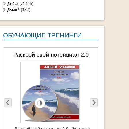
Действуй
(85)
Думай
(137)
ОБУЧАЮЩИЕ ТРЕНИНГИ
0
ТурбоМотивация Мечты — Видео
тренинг
рс