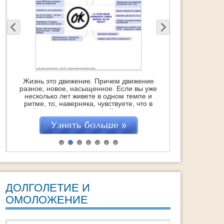
ие
Страх – это главный убийца людей еще при
уже
жизни. Он делает человека слабым,
 и
безвольным и вгоняет его в состояние
 в
«постоянный стресс и негатив», которое
о-то
точит изнутри, укорачивая саму жизнь…
 вам
Это с одной стороны. Но с другой – это
 60
отличная возможность стать сильнее,
йте
поднять самооценку и получить заряд
бодрости и энергии на очень большое
время. Если, […]
ДОЛГОЛЕТИЕ И
ОМОЛОЖЕНИЕ