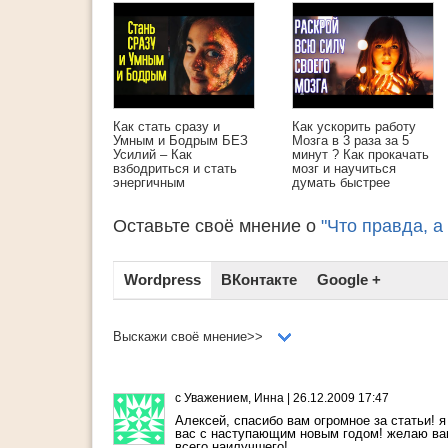
Как стать сразу и
Как ускорить работу
Умным и Бодрым БЕЗ
Мозга в 3 раза за 5
Усилий – Как
минут ? Как прокачать
взбодриться и стать
мозг и научиться
энергичным
думать быстрее
Оставьте своё мнение о
"Что правда, а
Wordpress
ВКонтакте
Google +
Выскажи своё мнение>>
с Уважением, Инна
|
26.12.2009 17:47
Алексей, спасибо вам огромное за статьи! 
вас с наступающим новым годом! желаю вам
всего наилучшего!