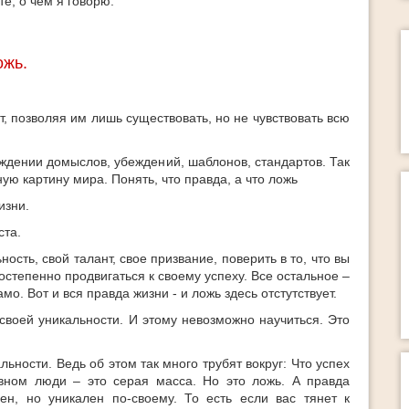
е, о чем я говорю.
ожь.
, позволяя им лишь существовать, но не чувствовать всю
ждении домыслов, убеждений, шаблонов, стандартов. Так
ную картину мира. Понять, что правда, а что ложь
изни.
ста.
сть, свой талант, свое призвание, поверить в то, что вы
остепенно продвигаться к своему успеху. Все остальное –
амо. Вот и вся правда жизни - и ложь здесь отстутствует.
своей уникальности. И этому невозможно научиться. Это
льности. Ведь об этом так много трубят вокруг: Что успех
овном люди – это серая масса. Но это ложь. А правда
ен, но уникален по-своему. То есть если вас тянет к