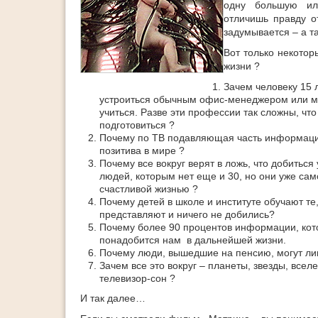
одну большую и
отличишь правду о
задумывается – а та
Вот только некотор
жизни ?
Зачем человеку 15 л
устроиться обычным офис-менеджером или ме
учиться. Разве эти профессии так сложны, чт
подготовиться ?
Почему по ТВ подавляющая часть информации 
позитива в мире ?
Почему все вокруг верят в ложь, что добитьс
людей, которым нет еще и 30, но они уже са
счастливой жизнью ?
Почему детей в школе и институте обучают те,
представляют и ничего не добились?
Почему более 90 процентов информации, кото
понадобится нам в дальнейшей жизни.
Почему люди, вышедшие на пенсию, могут лиш
Зачем все это вокруг – планеты, звезды, всел
телевизор-сон ?
И так далее…