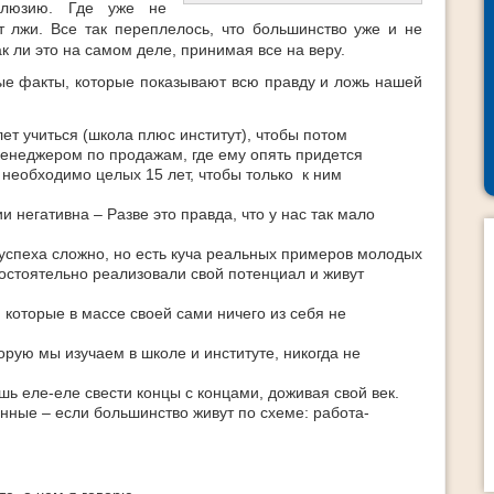
ллюзию. Где уже не
т лжи. Все так переплелось, что большинство уже и не
к ли это на самом деле, принимая все на веру.
ые факты, которые показывают всю правду и ложь нашей
ет учиться (школа плюс институт), чтобы потом
неджером по продажам, где ему опять придется
о необходимо целых 15 лет, чтобы только к ним
негативна – Разве это правда, что у нас так мало
я успеха сложно, но есть куча реальных примеров молодых
мостоятельно реализовали свой потенциал и живут
 которые в массе своей сами ничего из себя не
рую мы изучаем в школе и институте, никогда не
ь еле-еле свести концы с концами, доживая свой век.
енные – если большинство живут по схеме: работа-