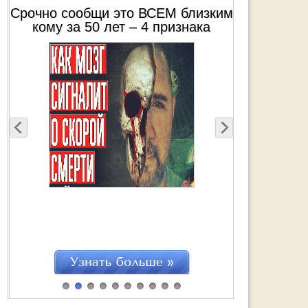
изким
Эти 8 вещей победят ЛЮБУЮ
ка
болезнь – От человека,
ыстро
пережившего 3 общих наркоза