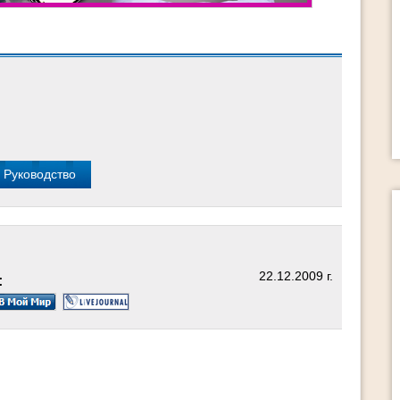
поможет тем - - Кому надоела серая 
обыденная жизнь - Кто хочет реализова
свой природный талант - Кто имеет
страстное желание стать успешным 
счастливым Как «Раскрой свой потенци
2.0» поможет вам Вы определите 2-3
ваших истинных таланта ! Выберите
основной талант на данный момент ! [
22.12.2009 г.
:
15 способов изменить свою 
за 60 минут