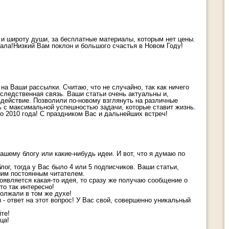
Срочно сообщи это ВСЕМ бл
кому за 50 лет – 4 призна
деградации Мозга которые б
убивают
 и широту души, за бесплатные материалы, которым нет цены.
нала!Низкий Вам поклон и большого счастья в Новом Году!
на Ваши рассылки. Считаю, что не случайно, так как ничего
-следственная связь. Ваши статьи очень актуальны и,
здействие. Позволили по-новому взглянуть на различные
ь с максимальной успешностью задачи, которые ставит жизнь.
 2010 года! С праздником Вас и дальнейших встреч!
шему блогу или какие-нибудь идеи. И вот, что я думаю по
ог, тогда у Вас было 4 или 5 подписчиков. Ваши статьи,
шим постоянным читателем.
появляется какая-то идея, то сразу же получаю сообщение о
то так интересно!
должали в том же духе!
 - ответ на этот вопрос! У Вас свой, совершенно уникальный
те!
ца!