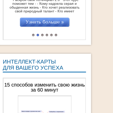
и
"ТурбоМотивация Мечты" 25 практик в
ть
видео формате каждая из которых - +
Способна поднять вашу УВЕРЕННОСТЬ на
и
101 %! + Создать внутри вас неиссякаемый
ал
источник ВДОХНОВЕНИЯ !! + Зажечь супер-
мотивацию на достижение Мечты !!!
"ТурбоМотивация Мечты" это : 25
…]
практических техник, которые помогут
навсегда обрести Вдохновение Обретение
СВОЕЙ Мечты через действия Удвоение
достижений […]
ИНТЕЛЛЕКТ-КАРТЫ
ДЛЯ ВАШЕГО УСПЕХА
жизнь
Топ-10 способов преодолеть свой
страх