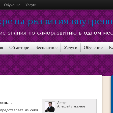
Обучение
Услуги
креты развития внутрен
ие знания по саморазвитию в одном ме
ая
Об авторе
Бесплатное
Услуги
Обучение
К
о ложь…
Автор:
Алексей Лукьянов
представляет из себя