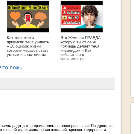
Как твои мозги
Эта Жесткая ПРАВДА
привыкли тебя убивать
которую ты от себя
– 20 ошибок жизни
прячешь делает тебя
Жизнь это движение. Причем движен
которые мешают стать
инвалидом – Как
разное, новое, насыщенное. Если вы 
умным и счастливым
избавиться от
несколько лет живете в одном темпе
зависимости
ритме, то, наверняка, чувствуете, что
вашей жизни наступил застой и пора чт
 что ложь…"
менять. Поэтому сегодня я предлагаю
15 способов изменить свою жизнь за
минут ! Хотя бы раз в месяц использу
любой из этих […]
я очень рада ,что подписалась на ваши рассылки! Поздравляю
 от всей души исполнения желаний, крепкого здоровья и