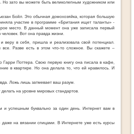
ь. Но зато вы можете быть великолепным художником или
ьюзан Бойл. Это обычная домохозяйка, которая большую
приняла участие в программе «Британия ищет таланты» -
орое место. В данный момент она уже записала первый
 человек. Вот она правда жизни.
и веру в себя, пришла и реализовала свой потенциал.
 все. Разве есть в этом что-то сложное. Вы скажете –
р Гарри Поттера. Свою первую книгу она писала в кафе,
ение в квартире. Но она делала то, что ей нравилось. И
авда. Ложь лишь затмевает ваш разум.
т делать на уровне мировых стандартов.
м и успешным буквально за один день. Интернет вам в
 даже на вязании спицами. В Интернете уже есть курсы