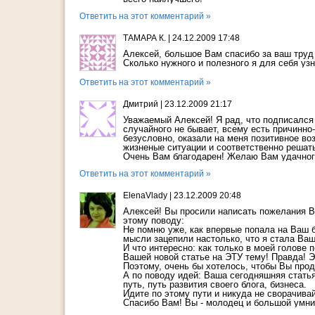
Ответить на этот комментарий »
ТАМАРА К.
|
24.12.2009 17:48
Алексей, большое Вам спасибо за ваш труд
Сколько нужного и полезного я для себя уз
Ответить на этот комментарий »
Дмитрий
|
23.12.2009 21:17
Уважаемый Алексей! Я рад, что подписался 
случайного не бывает, всему есть причинно
безусловно, оказали на меня позитивное во
жизненые ситуации и соответственно решат
Очень Вам благодарен! Желаю Вам удачного
Ответить на этот комментарий »
ElenaVlady
|
23.12.2009 20:48
Алексей! Вы просили написать пожелания Ва
этому поводу:
Не помню уже, как впервые попала на Ваш бл
мысли зацепили настолько, что я стала Ва
И что интересно: как только в моей голове 
Вашей новой статье на ЭТУ тему! Правда! Э
Поэтому, очень бы хотелось, чтобы Вы про
А по поводу идей: Ваша сегодняшняя статья
путь, путь развития своего блога, бизнеса.
Идите по этому пути и никуда не сворачивай
Спасибо Вам! Вы - молодец и большой умни