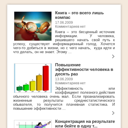
Интеллект-карты
Истории успеха
Книга – это всего лишь
компас
Как добиться успеха
17.06.2009
Комментариев нет
Как легко и быстро похудеть
Книга – это бесценный источник
информации. У человека,
решившего начать свой путь к
Как определить свои таланты
успеху, существует информационный голод. Хочется
чего-то добиться в жизни, но с чего начать, куда идти и
Как стать богатым
что делать, он не знает. Этому ...
ЛУЧШЕЕ
Повышение
эффективности человека в
Методы стратегического успеха
десять раз
13.06.2009
Мифы успеха
Комментариев нет
Эффективность или
Мои истории успеха
коэффициент полезного действия
обычного человека очень мал. Если проанализировать
Молодеть с каждым годом
жизненные результаты среднестатистического
обывателя, то получится плачевная статистика. И
повышение эффективности ...
Новости
Обучающее видео
Концентрация на результате
или бейте в одну т...