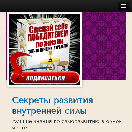
Главная
Бесплатное
Моя История
Об авторе
Обучение
Услуги
Аудио
Беседы с успешными людьми
Действуй
Секреты развития
Достигай
внутренней силы
Думай
Лучшие знания по саморазвитию в одном
Инсайты
месте