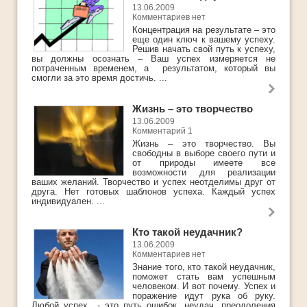
Ответы
13.06.2009
Комментариев нет
Платные Продукты
Концентрация на результате – это
еще один ключ к вашему успеху.
Полезные книги
Решив начать свой путь к успеху,
вы должны осознать – Ваш успех измеряется не
потраченным временем, а результатом, который вы
ТОП-10
смогли за это время достичь. ...
Жизнь – это творчество
13.06.2009
Комментарий 1
Жизнь – это творчество. Вы
свободны в выборе своего пути и
от природы имеете все
возможности для реализации
ваших желаний. Творчество и успех неотделимы друг от
друга. Нет готовых шаблонов успеха. Каждый успех
индивидуален. ...
Кто такой неудачник?
13.06.2009
Комментариев нет
Знание того, кто такой неудачник,
поможет стать вам успешным
человеком. И вот почему. Успех и
поражение идут рука об руку.
Любой успех - это путь ошибок, неудач, преодоления