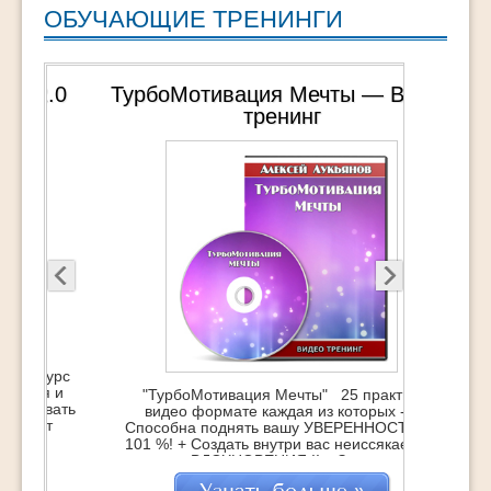
ОБУЧАЮЩИЕ ТРЕНИНГИ
ТурбоМотивация Мечты — Видео
тренинг
"ТурбоМотивация Мечты" 25 практик в
видео формате каждая из которых - +
Способна поднять вашу УВЕРЕННОСТЬ на
101 %! + Создать внутри вас неиссякаемый
источник ВДОХНОВЕНИЯ !! + Зажечь супер-
мотивацию на достижение Мечты !!!