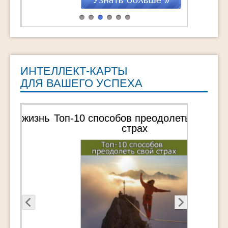
"ТурбоМотивация Мечты" это : 25
практических техник, которые помогут
навсегда обрести Вдохновение Обретение
СВОЕЙ Мечты через действия Удвоение
достижений […]
ИНТЕЛЛЕКТ-КАРТЫ
ДЛЯ ВАШЕГО УСПЕХА
Топ-10 способов преодолеть свой
страх