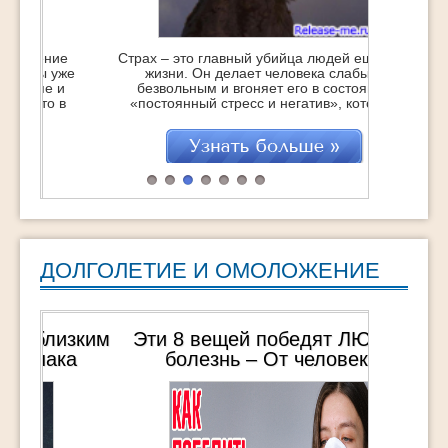
Страх – это главный убийца людей еще при
жизни. Он делает человека слабым,
безвольным и вгоняет его в состояние
«постоянный стресс и негатив», которое
точит изнутри, укорачивая саму жизнь…
Это с одной стороны. Но с другой – это
отличная возможность стать сильнее,
поднять самооценку и получить заряд
бодрости и энергии на очень большое
время. Если, […]
ДОЛГОЛЕТИЕ И ОМОЛОЖЕНИЕ
Эти 8 вещей победят ЛЮБУЮ
болезнь – От человека,
пережившего 3 общих наркоза