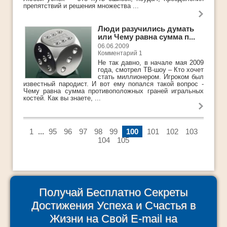
препятствий и решения множества ...
Люди разучились думать
или Чему равна сумма п...
06.06.2009
Комментарий 1
Не так давно, в начале мая 2009
года, смотрел ТВ-шоу – Кто хочет
стать миллионером. Игроком был
известный пародист. И вот ему попался такой вопрос -
Чему равна сумма противоположных граней игральных
костей. Как вы знаете, ...
1
...
95
96
97
98
99
100
101
102
103
104
105
Получай Бесплатно Секреты
Достижения Успеха и Счастья в
Жизни на Свой E-mail на