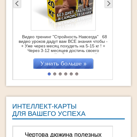
Раскрой свой потен
поможет тем - - Ко
ео тренинг "Стройность Навсегда" 68
обыденная жизнь - К
ео уроков дадут вам ВСЕ знания чтобы -
свой природный т
Уже через месяц похудеть на 5-15 кг ! +
страстное желание
Через 3-12 месяцев достичь своего
счастливым Как «Рас
ального веса !! + Оставаться стройным,
2.0» поможет вам 
красивым и подтянутым ВСЮ жизнь !!!
ваших истинных т
тройность Навсегда" это : 68 заданий в
основной талант на 
ео формате с подробным объяснением
Что, […]
ИНТЕЛЛЕКТ-КАРТЫ
ДЛЯ ВАШЕГО УСПЕХА
Чертова дюжина полезных
Найди лидера