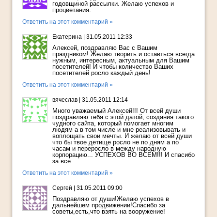
годовщиной рассылки. Желаю успехов и
процветания.
Ответить на этот комментарий »
Екатерина
|
31.05.2011 12:33
Алексей, поздравляю Вас с Вашим
праздником! Желаю творить и оставться всегда
нужным, интересным, актуальным для Вашим
посетителей! И чтобы количество Ваших
посетителей росло каждый день!
Ответить на этот комментарий »
вячеслав
|
31.05.2011 12:14
Много уважаемый Алексей!!! От всей души
поздравляю тебя с этой датой, создания такого
чудного сайта, который помогает многим
людям а в том числе и мне реализовывать и
воплощать свои мечты. И желаю от всей души
что бы твое детище росло не по дням а по
часам и переросло в между народную
корпорацию... УСПЕХОВ ВО ВСЕМ!!! И спасибо
за все.
Ответить на этот комментарий »
Сергей
|
31.05.2011 09:00
Поздравляю от души!Желаю успехов в
дальнейшем продвижении!Спасибо за
советы,есть,что взять на вооружение!