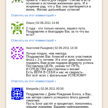
проекта. Работа для людей - считаю и есть
основная и истинная жизненная цель. И я
искренне рад, что у Вас она претворяется в
жизнь. Желаю дальнейших успехов!
Ответить на этот комментарий »
Ольга
|
02.06.2011 14:46
2 года - это только начало, вашего пути,
Поздравляю и благодарю Вас за то что вы
есть!!
Ответить на этот комментарий »
Анатолий Рындяев
|
02.06.2011 14:30
Лучше поздно, чем никогда.
Поздравляю Вас Алексей и всех участников
блога с 2-х летием. И в этот день позвольте
подарить Вам всем подарок-формулу успеха:
Поставлена ЦЕЛЬ, указан тот ПУТЬ
И СРЕДСТВА расставлены к вехам!
Есть ВЕРА В СЕБЯ и нас не свернуть-
Вот всё- всех с фатальным УСПЕХОМ!!!
Ответить на этот комментарий »
Margarita
|
02.06.2011 00:50
Поздравляю с Днём Рождения Блога, и Вас,
как автора самого успешного блога данной
тематики.
Пусть Блог растёт и процветает, пополняясь
новыми знаниями, Вашими наблюдениями,