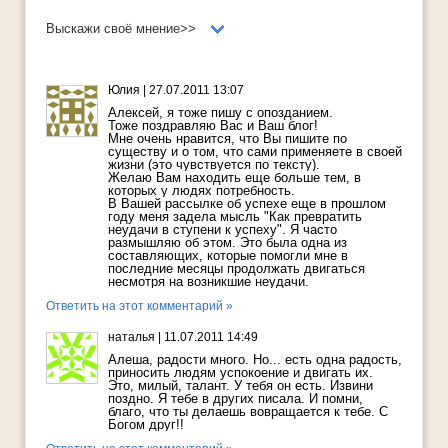
Выскажи своё мнение>>
Юлия
|
27.07.2011 13:07
Алексей, я тоже пишу с опозданием.
Тоже поздравляю Вас и Ваш блог!
Мне очень нравится, что Вы пишите по
существу и о том, что сами применяете в своей
жизни (это чувствуется по тексту).
Желаю Вам находить еще больше тем, в
которых у людях потребность.
В Вашей рассылке об успехе еще в прошлом
году меня задела мысль "Как превратить
неудачи в ступени к успеху". Я часто
размышляю об этом. Это была одна из
составляющих, которые помогли мне в
последние месяцы продолжать двигаться
несмотря на возникшие неудачи.
Ответить на этот комментарий »
наталья
|
11.07.2011 14:49
Алеша, радости много. Но... есть одна радость,
приносить людям успокоение и двигать их.
Это, милый, талант. У тебя он есть. Извини
поздно. Я тебе в других писала. И помни,
благо, что ты делаешь вовращается к тебе. С
Богом друг!!