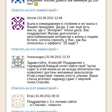
рождения! Желаю дожить как минимум до 200
лет!
Ответить на этот комментарий »
Нелли
|
01.06.2011 12:48
Была в командировке в глубинке и не знала о
Вашем празднике. Да-да, у нас ещё есть
места, где с "Интернет" плохи дела. Вас
поздравляю! Желаю долголетия с
неослабевающим интересом к жизни и людям.
Кстати, хотела спросить у Вас, как Вы
относитесь к эффекту "25 кадр"?
Ответить на этот комментарий »
Александра
|
01.06.2011 12:33
Здравстуйте, Алексей! Поздравляю с
годовщиной.Каждый хочет найти свой "кусок
сыра" в этой жизни,но не всегда обтоятельства
позволяют достичь желаемых результатов.
И,как,следствие- паника,злость,уныние. Ваши
статьи вселяют надежду,сдвиг с мертвой
точки.Спасибо.
Ответить на этот комментарий »
Егор
|
01.06.2011 06:31
Поздравляю с 2-х летием сайта!
.. и Спасибо - помогло
Ответить на этот комментарий »