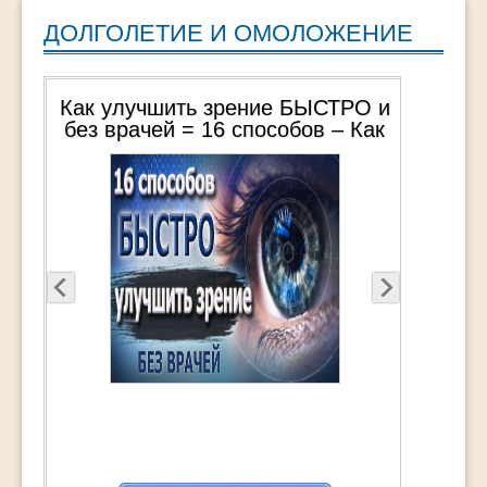
ДОЛГОЛЕТИЕ И ОМОЛОЖЕНИЕ
ак улучшить зрение БЫСТРО и
12 Простых ид
ез врачей = 16 способов – Как
жрать и НЕ худе
сохранить и восстановить
переедать и
хорошее зрение
ме