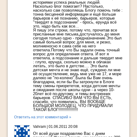
историями успеха реальных людей.
Насколько блог помогает? Настолько,
насколько сам позволяешь Блогу помочь тебе :
тонна бесценной информации и ещё больше
барьеров к её познанию, барьеров, которые
"твердят в подсознании" - брось, ерунда всё
это, надо быть как все...
Я пишу эти строки, потому что, прочитав все
присланные мне письма,достучалось до меня
сегодня только одно - предназначение.Это был
самый больной вопрос для меня, и резко,
молниеносно я сама себе на него
ответила.Потому что Вы задали очень точный
вопрос для определения ответа. И вот я
ответила, а подсознание и дальше твердит мне
: глупо, ерунда, сколько можно в облаках
летать, это было в детстве.... Это была
детская мечта и не знаю ещё, суждено ли мне
её осуществление, ведь мне уже не 17, и море
далеко не "по-колено".Была бы Вам очень
благодарна, если бы Вы затронули в Блоге
тему смены приорететов, когда детские мечты
и ожидания после школы одни - а через 10-
20лет всё по-другому, и темы внутренних
барьеров. СПАСИБО ВАМ ЧТО ВЫ ЕСТЬ,
спасибо, что появились, ВЫ ВООБЩЕ
БОЛЬШОЙ МОЛОДЕЦ, ЧТО ПРИДУМАЛИ
ТАКОЙ БЛОГ!!!!!!!!!!!!!!!!
Ответить на этот комментарий »
Vahram
|
01.06.2011 20:08
От всей души поздравляю Вас с днем