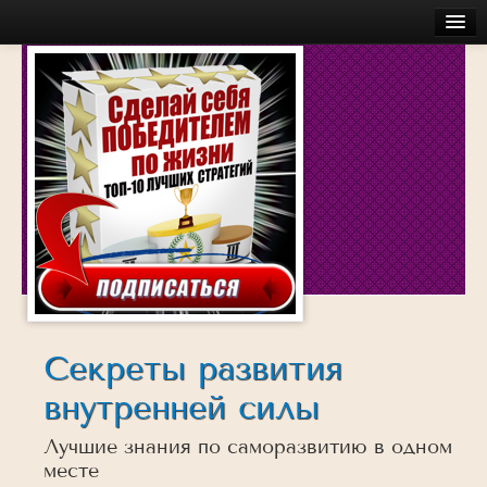
Главная
Бесплатное
Моя История
Об авторе
Обучение
Услуги
Аудио
Беседы с успешными людьми
Действуй
Секреты развития
Достигай
внутренней силы
Думай
Лучшие знания по саморазвитию в одном
Инсайты
месте