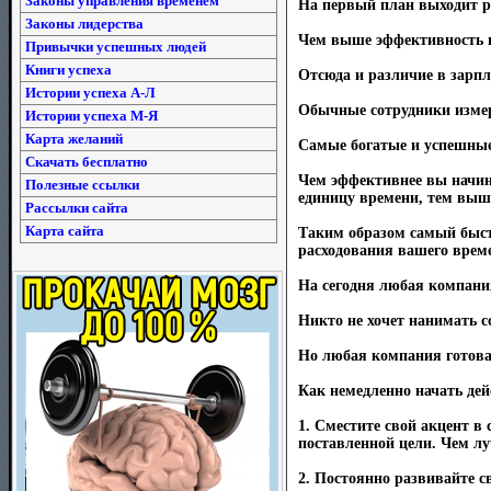
Законы управления временем
На первый план выходит ре
Законы лидерства
Чем выше эффективность в
Привычки успешных людей
Книги успеха
Отсюда и различие в зарп
Истории успеха А-Л
Обычные сотрудники измер
Истории успеха М-Я
Карта желаний
Самые богатые и успешные 
Скачать бесплатно
Чем эффективнее вы начина
Полезные ссылки
единицу времени, тем выше
Рассылки сайта
Карта сайта
Таким образом самый быст
расходования вашего врем
На сегодня любая компания
Никто не хочет нанимать со
Но любая компания готова 
Как немедленно начать дей
1. Сместите свой акцент в
поставленной цели. Чем луч
2. Постоянно развивайте с