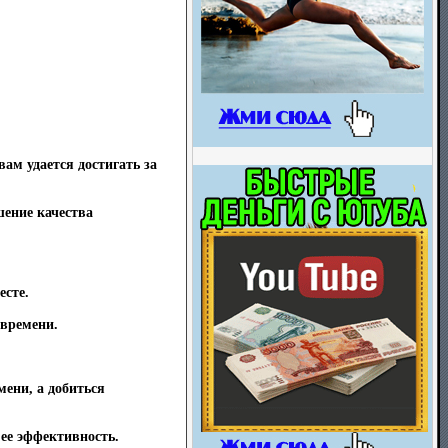
ам удается достигать за
ение качества
есте.
 времени.
мени, а добиться
ее эффективность.