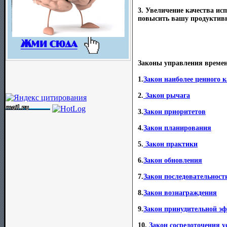
3. Увеличение качества ис
повысить вашу продуктивно
Законы управления време
1.
Закон наиболее ценного 
2.
Закон рычага
3.
Закон приоритетов
4.
Закон планирования
5.
Закон практики
6.
Закон обновления
7.
Закон последовательност
8.
Закон вознаграждения
9.
Закон принудительной э
10.
Закон сосредоточения у