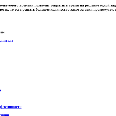
пользуемого времени позволит сократить время на решение одной зад
сть, то есть решать большее количество задач за один промежуток 
нем
капитала
и
ффективности
силий