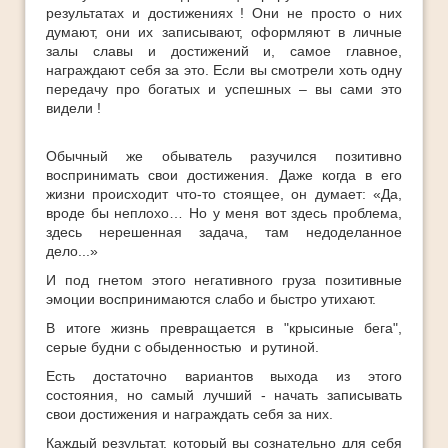
Ответы
результатах и достижениях ! Они не просто о них
думают, они их записывают, оформляют в личные
Платные Продукты
залы славы и достижений и, самое главное,
награждают себя за это. Если вы смотрели хоть одну
Полезные книги
передачу про богатых и успешных – вы сами это
ТОП-10
видели !
Обычный же обыватель разучился позитивно
воспринимать свои достижения. Даже когда в его
жизни происходит что-то стоящее, он думает: «Да,
вроде бы неплохо… Но у меня вот здесь проблема,
здесь нерешенная задача, там недоделанное
дело...»
И под гнетом этого негативного груза позитивные
эмоции воспринимаются слабо и быстро утихают.
В итоге жизнь превращается в "крысиные бега",
серые будни с обыденностью и рутиной.
Есть достаточно вариантов выхода из этого
состояния, но самый лучший - начать записывать
свои достижения и награждать себя за них.
Каждый результат, который вы сознательно для себя