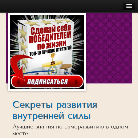
Главная
Бесплатное
Моя История
Об авторе
Обучение
Услуги
Аудио
Беседы с успешными людьми
Действуй
Секреты развития
Достигай
внутренней силы
Думай
Лучшие знания по саморазвитию в одном
Инсайты
месте