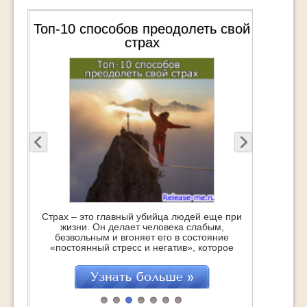
Топ-10 способов преодолеть свой
страх
Страх – это главный убийца людей еще при
жизни. Он делает человека слабым,
безвольным и вгоняет его в состояние
«постоянный стресс и негатив», которое
точит изнутри, укорачивая саму жизнь…
Это с одной стороны. Но с другой – это
отличная возможность стать сильнее,
поднять самооценку и получить заряд
бодрости и энергии на очень большое