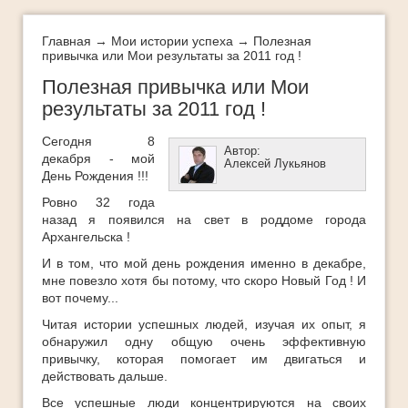
Интеллект-карты
Истории успеха
Главная
→
Мои истории успеха
→ Полезная
привычка или Мои результаты за 2011 год !
Как добиться успеха
Полезная привычка или Мои
Как легко и быстро похудеть
результаты за 2011 год !
Как определить свои таланты
Сегодня 8
Автор:
декабря - мой
Как стать богатым
Алексей Лукьянов
День Рождения !!!
ЛУЧШЕЕ
Ровно 32 года
назад я появился на свет в роддоме города
Методы стратегического успеха
Архангельска !
Мифы успеха
И в том, что мой день рождения именно в декабре,
мне повезло хотя бы потому, что скоро Новый Год ! И
Мои истории успеха
вот почему...
Молодеть с каждым годом
Читая истории успешных людей, изучая их опыт, я
обнаружил одну общую очень эффективную
Новости
привычку, которая помогает им двигаться и
действовать дальше.
Обучающее видео
Все успешные люди концентрируются на своих