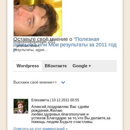
Оставьте своё мнение о
"Полезная
Инфоконференция 2011
привычка или Мои результаты за 2011 год
– впечатления,
!"
результаты, идеи…
Wordpress
ВКонтакте
Google +
Выскажи своё мнение>>
Елизавета
|
10.12.2011 00:55
Алексей,поздравляю Вас сднём
рождения.Желаю
любви,здоровья,благополучия и
успехов.Благодарю за то,что Вы делаете,за
помощь людям.Будьте счастливы.
Ответить на этот комментарий »