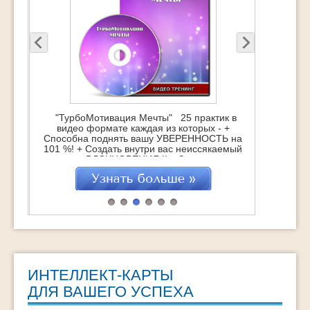
"ТурбоМотивация Мечты" 25 практик в
видео формате каждая из которых - +
Способна поднять вашу УВЕРЕННОСТЬ на
101 %! + Создать внутри вас неиссякаемый
источник ВДОХНОВЕНИЯ !! + Зажечь супер-
мотивацию на достижение Мечты !!!
"ТурбоМотивация Мечты" это : 25
практических техник, которые помогут
навсегда обрести Вдохновение Обретение
СВОЕЙ Мечты через действия Удвоение
достижений […]
ИНТЕЛЛЕКТ-КАРТЫ
ДЛЯ ВАШЕГО УСПЕХА