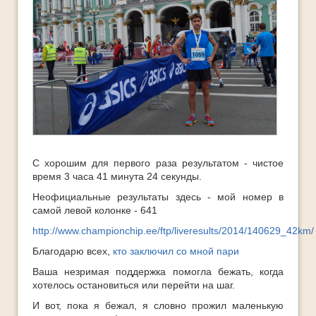
С хорошим для первого раза результатом - чистое
время 3 часа 41 минута 24 секунды.
Неофициальные результаты здесь - мой номер в
самой левой колонке - 641
http://www.championchip.ee/ftp/liveresults/2014/140629_42km/
Благодарю всех,
кто заключил со мной пари
Ваша незримая поддержка помогла бежать, когда
хотелось остановиться или перейти на шаг.
И вот, пока я бежал, я словно прожил маленькую