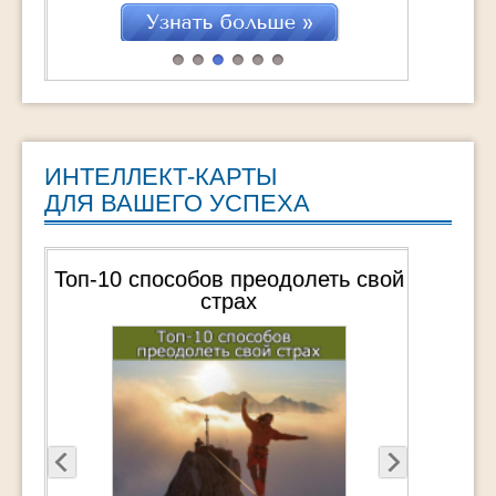
мотивацию на достижение Мечты !!!
"ТурбоМотивация Мечты" это : 25
практических техник, которые помогут
навсегда обрести Вдохновение Обретение
СВОЕЙ Мечты через действия Удвоение
достижений […]
ИНТЕЛЛЕКТ-КАРТЫ
ДЛЯ ВАШЕГО УСПЕХА
Топ-10 способов преодолеть свой
страх