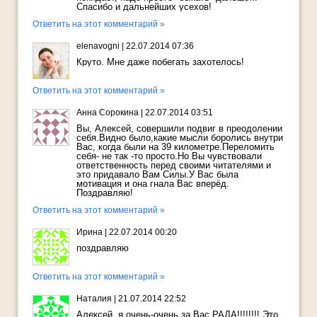
Спасибо и дальнейших усехов!
Ответить на этот комментарий »
elenavogni
|
22.07.2014 07:36
Круто. Мне даже побегать захотелось!
Ответить на этот комментарий »
Анна Сорокина
|
22.07.2014 03:51
Вы, Алексей, совершили подвиг в преодолении
себя.Видно было,какие мысли боролись внутри
Вас, когда были на 39 километре.Переломить
себя- не так -то просто.Но Вы чувствовали
ответственность перед своими читателями и
это придавало Вам Силы.У Вас была
мотивация и она гнала Вас вперёд.
Поздравляю!
Ответить на этот комментарий »
Ирина
|
22.07.2014 00:20
поздравляю
Ответить на этот комментарий »
Наталия
|
21.07.2014 22:52
Алексей, я очень-очень за Вас РАДА!!!!!!!! Это