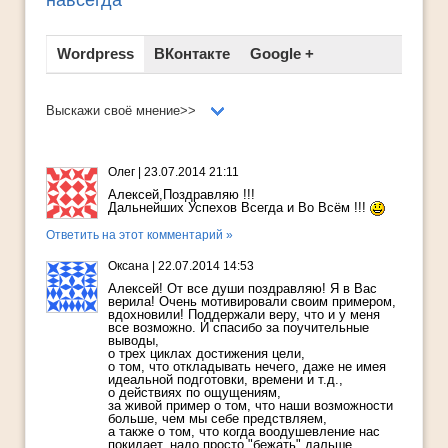
Wordpress
ВКонтакте
Google +
Выскажи своё мнение>>
Олег
|
23.07.2014 21:11
Алексей,Поздравляю !!!
Дальнейших Успехов Всегда и Во Всём !!!
Ответить на этот комментарий »
Оксана
|
22.07.2014 14:53
Алексей! От все души поздравляю! Я в Вас
верила! Очень мотивировали своим примером,
вдохновили! Поддержали веру, что и у меня
все возможно. И спасибо за поучительные
выводы,
о трех циклах достижения цели,
о том, что откладывать нечего, даже не имея
идеальной подготовки, времени и т.д.,
о действиях по ощущениям,
за живой пример о том, что наши возможности
больше, чем мы себе предствляем,
а также о том, что когда воодушевление нас
покидает, надо просто "бежать" дальше...