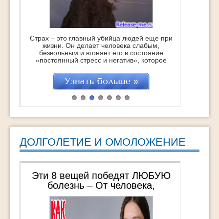
Страх – это главный убийца людей еще при
жизни. Он делает человека слабым,
безвольным и вгоняет его в состояние
«постоянный стресс и негатив», которое
точит изнутри, укорачивая саму жизнь…
Это с одной стороны. Но с другой – это
отличная возможность стать сильнее,
поднять самооценку и получить заряд
бодрости и энергии на очень большое
время. Если, […]
ДОЛГОЛЕТИЕ И ОМОЛОЖЕНИЕ
Эти 8 вещей победят ЛЮБУЮ
болезнь – От человека,
пережившего 3 общих наркоза