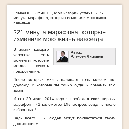
Интеллект-карты
Истории успеха
Главная
→
ЛУЧШЕЕ
,
Мои истории успеха
→ 221
минута марафона, которые изменили мою жизнь
навсегда
Как добиться успеха
221 минута марафона, которые
Как легко и быстро похудеть
изменили мою жизнь навсегда
Как определить свои таланты
В жизни каждого
Как стать богатым
Автор:
человека есть
Алексей Лукьянов
моменты, которые
ЛУЧШЕЕ
можно назвать
поворотными.
Методы стратегического успеха
После которых жизнь начинает течь совсем по-
Мифы успеха
другому. И которые ты точно будешь помнить всю
жизнь !
Мои истории успеха
И вот 29 июня 2014 года я пробежал свой первый
Молодеть с каждым годом
марафон - 42 километра 195 метров, войдя в число
избранных !
Новости
Ведь всего 1 % людей могут похвастаться таким
Обучающее видео
достижением.