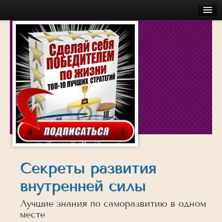
Главная
Бесплатное
Моя История
Об авторе
Обучение
Услуги
Аудио
Беседы с успешными людьми
Действуй
Секреты развития
Достигай
внутренней силы
Думай
Лучшие знания по саморазвитию в одном
Инсайты
месте