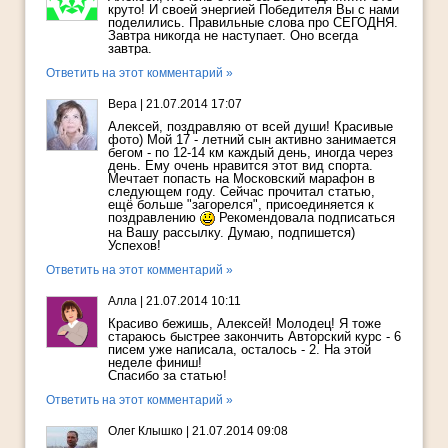
круто! И своей энергией Победителя Вы с нами
поделились. Правильные слова про СЕГОДНЯ.
Завтра никогда не наступает. Оно всегда
завтра.
Ответить на этот комментарий »
Вера
|
21.07.2014 17:07
Алексей, поздравляю от всей души! Красивые
фото) Мой 17 - летний сын активно занимается
бегом - по 12-14 км каждый день, иногда через
день. Ему очень нравится этот вид спорта.
Мечтает попасть на Московский марафон в
следующем году. Сейчас прочитал статью,
ещё больше "загорелся", присоединяется к
поздравлению
Рекомендовала подписаться
на Вашу рассылку. Думаю, подпишется)
Успехов!
Ответить на этот комментарий »
Алла
|
21.07.2014 10:11
Красиво бежишь, Алексей! Молодец! Я тоже
стараюсь быстрее закончить Авторский курс - 6
писем уже написала, осталось - 2. На этой
неделе финиш!
Спасибо за статью!
Ответить на этот комментарий »
Олег Клышко
|
21.07.2014 09:08