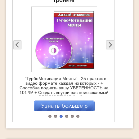
"ТурбоМотивация Мечты" 25 практик в
видео формате каждая из которых - +
Способна поднять вашу УВЕРЕННОСТЬ на
101 %! + Создать внутри вас неиссякаемый
источник ВДОХНОВЕНИЯ !! + Зажечь супер-
мотивацию на достижение Мечты !!!
"ТурбоМотивация Мечты" это : 25
практических техник, которые помогут
навсегда обрести Вдохновение Обретение
СВОЕЙ Мечты через действия Удвоение
достижений […]