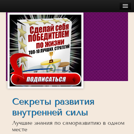
Главная
Бесплатное
Моя История
Об авторе
Обучение
Услуги
Аудио
Беседы с успешными людьми
Действуй
Секреты развития
Достигай
внутренней силы
Думай
Лучшие знания по саморазвитию в одном
Инсайты
месте