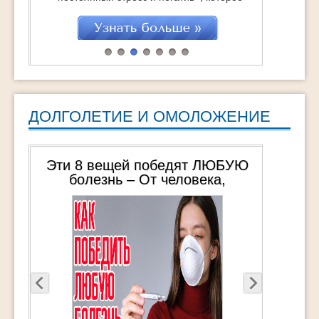
точит изнутри, укорачивая саму жизнь…
Это с одной стороны. Но с другой – это
отличная возможность стать сильнее,
поднять самооценку и получить заряд
бодрости и энергии на очень большое
время. Если, […]
ДОЛГОЛЕТИЕ И ОМОЛОЖЕНИЕ
Эти 8 вещей победят ЛЮБУЮ
болезнь – От человека,
пережившего 3 общих наркоза