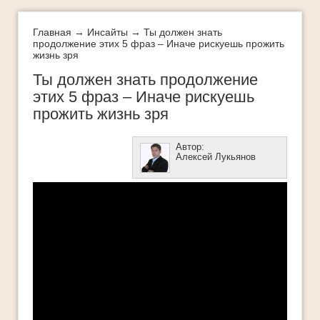
Интеллект-карты
Истории успеха
Главная
→
Инсайты
→ Ты должен знать
продолжение этих 5 фраз – Иначе рискуешь прожить
жизнь зря
Как добиться успеха
Ты должен знать продолжение
Как легко и быстро похудеть
этих 5 фраз – Иначе рискуешь
Как определить свои таланты
прожить жизнь зря
Как стать богатым
Автор:
ЛУЧШЕЕ
Алексей Лукьянов
Методы стратегического успеха
Мифы успеха
Мои истории успеха
Молодеть с каждым годом
Новости
Обучающее видео