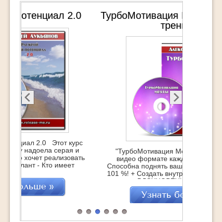
ТурбоМотивация Мечты — Видео
тренинг
"ТурбоМотивация Мечты" 25 практик в
видео формате каждая из которых - +
Способна поднять вашу УВЕРЕННОСТЬ на
101 %! + Создать внутри вас неиссякаемый
источник ВДОХНОВЕНИЯ !! + Зажечь супер-
мотивацию на достижение Мечты !!!
"ТурбоМотивация Мечты" это : 25
практических техник, которые помогут
навсегда обрести Вдохновение Обретение
СВОЕЙ Мечты через действия Удвоение