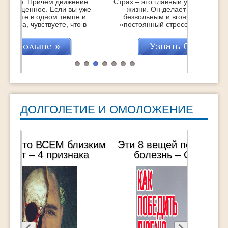
Страх – это главный убийца людей еще при
жизни. Он делает человека слабым,
безвольным и вгоняет его в состояние
«постоянный стресс и негатив», которое
точит изнутри, укорачивая саму жизнь…
Это с одной стороны. Но с другой – это
отличная возможность стать сильнее,
поднять самооценку и получить заряд
бодрости и энергии на очень большое
время. Если, […]
ДОЛГОЛЕТИЕ И ОМОЛОЖЕНИЕ
Эти 8 вещей победят ЛЮБУЮ
болезнь – От человека,
пережившего 3 общих наркоза