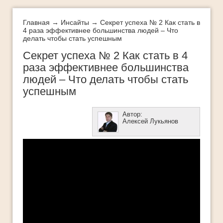
Интеллект-карты
Истории успеха
Главная
→
Инсайты
→ Секрет успеха № 2 Как стать в
4 раза эффективнее большинства людей – Что
делать чтобы стать успешным
Как добиться успеха
Секрет успеха № 2 Как стать в 4
Как легко и быстро похудеть
раза эффективнее большинства
Как определить свои таланты
людей – Что делать чтобы стать
успешным
Как стать богатым
ЛУЧШЕЕ
Автор:
Алексей Лукьянов
Методы стратегического успеха
Мифы успеха
Мои истории успеха
Молодеть с каждым годом
Новости
Обучающее видео