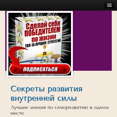
Главная
Бесплатное
Моя История
Об авторе
Обучение
Услуги
Аудио
Беседы с успешными людьми
Действуй
Секреты развития
Достигай
внутренней силы
Думай
Лучшие знания по саморазвитию в одном
Инсайты
месте