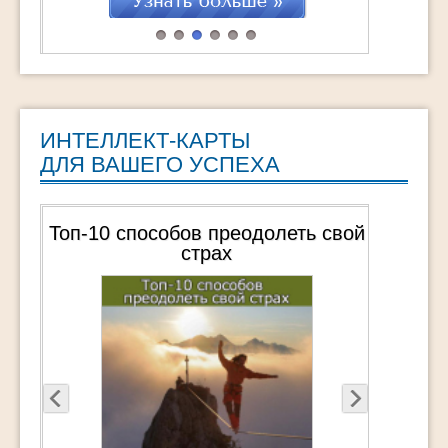
"ТурбоМотивация Мечты" это : 25
практических техник, которые помогут
навсегда обрести Вдохновение Обретение
СВОЕЙ Мечты через действия Удвоение
достижений […]
ИНТЕЛЛЕКТ-КАРТЫ
ДЛЯ ВАШЕГО УСПЕХА
Топ-10 способов преодолеть свой
страх