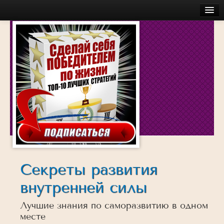
Главная
Бесплатное
Моя История
Об авторе
Обучение
Услуги
Аудио
Беседы с успешными людьми
Действуй
Секреты развития
Достигай
внутренней силы
Думай
Лучшие знания по саморазвитию в одном
Инсайты
месте