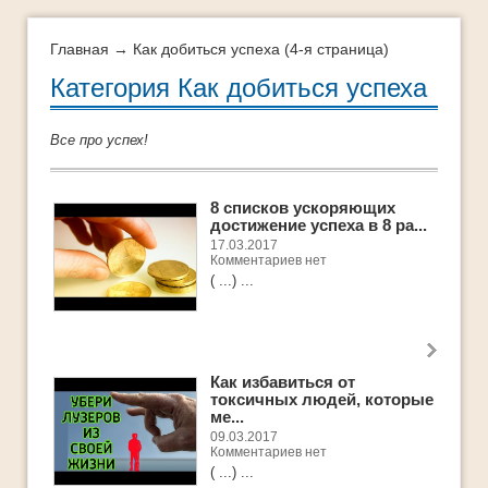
Интеллект-карты
Истории успеха
Главная
→ Как добиться успеха (4-я страница)
Категория Как добиться успеха
Как добиться успеха
Как легко и быстро похудеть
Все про успех!
Как определить свои таланты
Как стать богатым
8 списков ускоряющих
достижение успеха в 8 ра...
ЛУЧШЕЕ
17.03.2017
Комментариев нет
Методы стратегического успеха
( ...) ...
Мифы успеха
Мои истории успеха
Молодеть с каждым годом
Как избавиться от
токсичных людей, которые
ме...
Новости
09.03.2017
Комментариев нет
Обучающее видео
( ...) ...