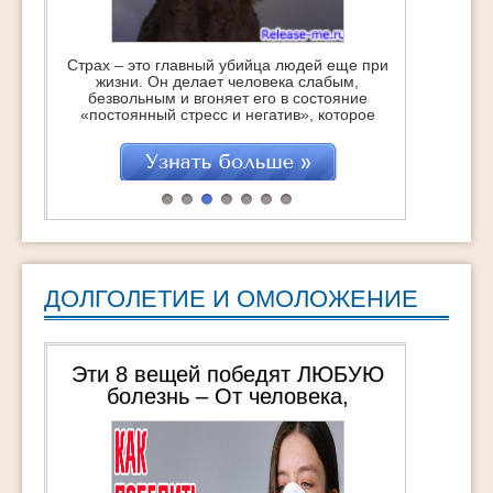
Страх – это главный убийца людей еще при
жизни. Он делает человека слабым,
безвольным и вгоняет его в состояние
«постоянный стресс и негатив», которое
точит изнутри, укорачивая саму жизнь…
Это с одной стороны. Но с другой – это
отличная возможность стать сильнее,
поднять самооценку и получить заряд
бодрости и энергии на очень большое
время. Если, […]
ДОЛГОЛЕТИЕ И ОМОЛОЖЕНИЕ
Эти 8 вещей победят ЛЮБУЮ
болезнь – От человека,
пережившего 3 общих наркоза