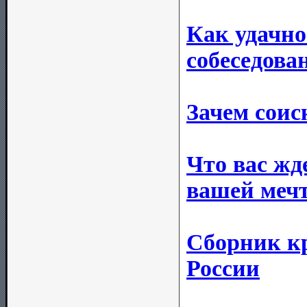
Как удачно
собеседова
Зачем соис
Что вас жд
вашей меч
Сборник к
России