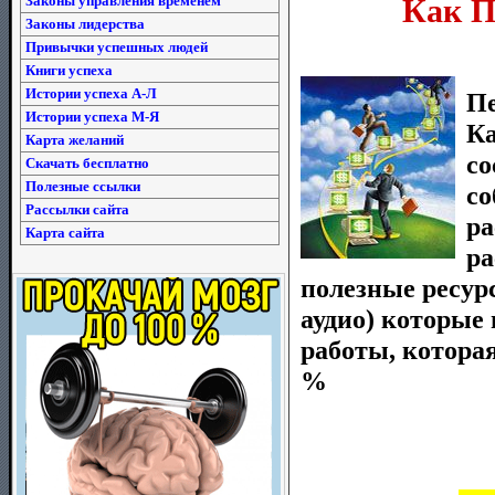
Законы управления временем
Как П
Законы лидерства
Привычки успешных людей
Книги успеха
Истории успеха А-Л
Пе
Истории успеха М-Я
Ка
Карта желаний
со
Скачать бесплатно
Полезные ссылки
со
Рассылки сайта
ра
Карта сайта
ра
полезные ресур
аудио) которые 
работы, которая
%