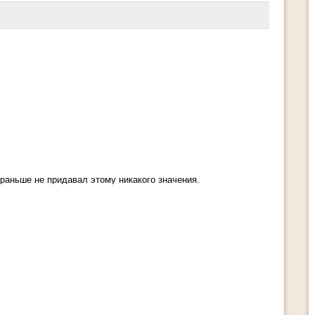
Срочно сообщи это ВСЕМ близ
кому за 50 лет – 4 признака
деградации Мозга которые быс
убивают
 раньше не придавал этому никакого значения.