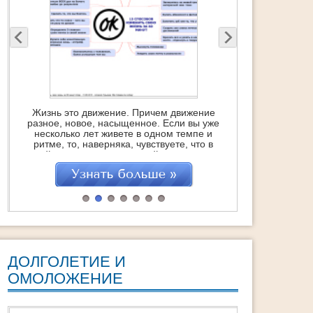
Страх – это главный убийца людей еще при
е
жизни. Он делает человека слабым,
безвольным и вгоняет его в состояние
«постоянный стресс и негатив», которое
то
точит изнутри, укорачивая саму жизнь…
м
Это с одной стороны. Но с другой – это
отличная возможность стать сильнее,
поднять самооценку и получить заряд
бодрости и энергии на очень большое
время. Если, […]
ДОЛГОЛЕТИЕ И
ОМОЛОЖЕНИЕ