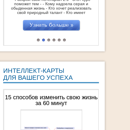
"ТурбоМотивация Мечты" 25 практик в
видео формате каждая из которых - +
Способна поднять вашу УВЕРЕННОСТЬ на
101 %! + Создать внутри вас неиссякаемый
источник ВДОХНОВЕНИЯ !! + Зажечь супер-
мотивацию на достижение Мечты !!!
"ТурбоМотивация Мечты" это : 25
практических техник, которые помогут
навсегда обрести Вдохновение Обретение
СВОЕЙ Мечты через действия Удвоение
достижений […]
ИНТЕЛЛЕКТ-КАРТЫ
ДЛЯ ВАШЕГО УСПЕХА
знь
Топ-10 способов преодолеть свой
страх