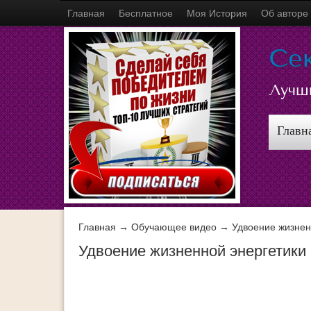
Главная
Бесплатное
Моя История
Об авторе
Се
Лучш
Главн
Главная
→
Обучающее видео
→ Удвоение жизненн
Удвоение жизненной энергетики 