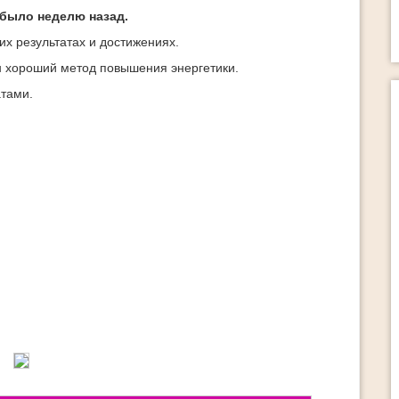
 было неделю назад.
их результатах и достижениях.
н хороший метод повышения энергетики.
атами.
Раскрой свой потенциал 2.0
Раскрой свой потенциал 2.0 Этот курс