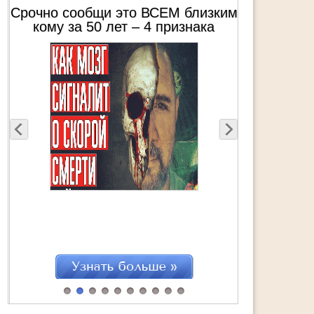
ким
Эти 8 вещей победят ЛЮБУЮ
болезнь – От человека,
тро
пережившего 3 общих наркоза