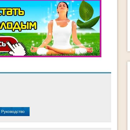
поможет тем - - Кому надоела серая и
обыденная жизнь - Кто хочет реализовать
свой природный талант - Кто имеет
страстное желание стать успешным и
счастливым Как «Раскрой свой потенциал
2.0» поможет вам Вы определите 2-3
ваших истинных таланта ! Выберите
основной талант на данный момент ! […]
15 способов изменить свою жи
за 60 минут