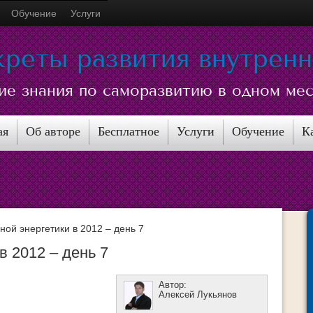
Обучение
Услуги
креты развития внутрен
ие знания по саморазвитию в одном ме
ая
Об авторе
Бесплатное
Услуги
Обучение
К
ой энергетики в 2012 – день 7
в 2012 – день 7
Автор:
Алексей Лукьянов