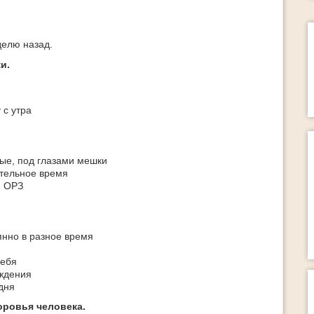
делю назад.
и.
 с утра
ные, под глазами мешки
ительное время
, ОРЗ
янно в разное время
себя
уждения
дня
оровья человека.