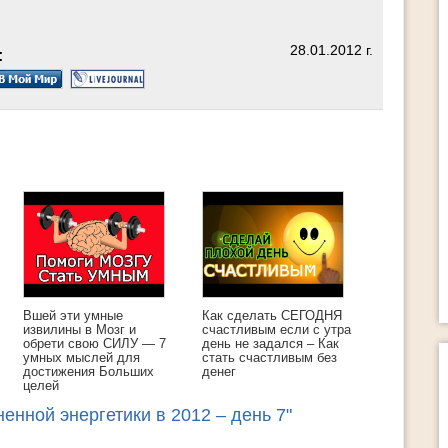
28.01.2012 г.
:
Жизнь это движение. Причем движение
разное, новое, насыщенное. Если вы уж
несколько лет живете в одном темпе и
ритме, то, наверняка, чувствуете, что в
вашей жизни наступил застой и пора что-
менять. Поэтому сегодня я предлагаю ва
15 способов изменить свою жизнь за 60
минут ! Хотя бы раз в месяц используйте
любой из этих […]
Вшей эти умные
Как сделать СЕГОДНЯ
извилины в Мозг и
счастливым если с утра
обрети свою СИЛУ — 7
день не задался – Как
умных мыслей для
стать счастливым без
достижения Больших
денег
целей
енной энергетики в 2012 – день 7"