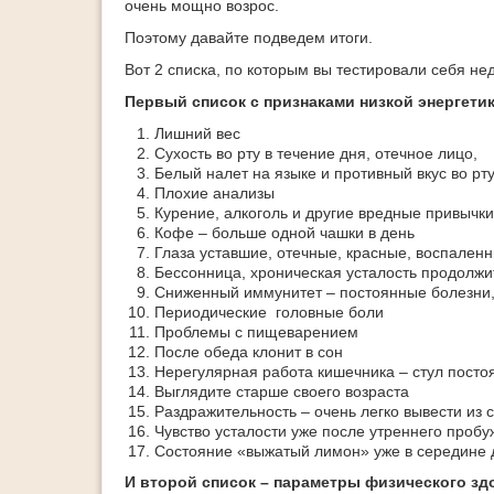
очень мощно возрос.
Поэтому давайте подведем итоги.
Вот 2 списка, по которым вы тестировали себя не
Первый список с признаками низкой энергетик
Лишний вес
Сухость во рту в течение дня, отечное лицо,
Белый налет на языке и противный вкус во рту
Плохие анализы
Курение, алкоголь и другие вредные привычки
Кофе – больше одной чашки в день
Глаза уставшие, отечные, красные, воспален
Бессонница, хроническая усталость продолж
Сниженный иммунитет – постоянные болезни
Периодические головные боли
Проблемы с пищеварением
После обеда клонит в сон
Нерегулярная работа кишечника – стул посто
Выглядите старше своего возраста
Раздражительность – очень легко вывести из 
Чувство усталости уже после утреннего проб
Состояние «выжатый лимон» уже в середине 
И второй список – параметры физического зд