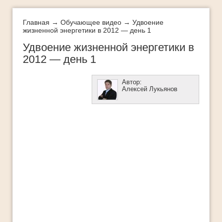
Интеллект-карты
Истории успеха
Главная
→
Обучающее видео
→ Удвоение
жизненной энергетики в 2012 — день 1
Как добиться успеха
Удвоение жизненной энергетики в
Как легко и быстро похудеть
2012 — день 1
Как определить свои таланты
Автор:
Как стать богатым
Алексей Лукьянов
ЛУЧШЕЕ
Методы стратегического успеха
Мифы успеха
Мои истории успеха
Молодеть с каждым годом
Новости
Обучающее видео