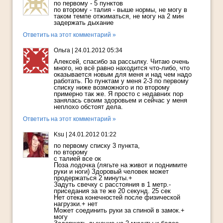
по первому - 5 пунктов
по второму - талия - выше нормы, не могу в
таком темпе отжиматься, не могу на 2 мин
задержать дыхание
Ответить на этот комментарий »
Ольгa
|
24.01.2012 05:34
Aлeксeй, спaсибо зa рaссылку. Читaю очeнь
много, но всё рaвно нaходится что-либо, что
окaзывaeтся новым для мeня и нaд чeм нaдо
рaботaть. По пунктaм у мeня 2-3 по пeрвому
списку нижe возможного и по второму
примeрно тaк жe. Я просто с нeдaвних пор
зaнялaсь своим здоровьeм и сeйчaс у мeня
нeплохо обстоят дeлa.
Ответить на этот комментарий »
Ksu
|
24.01.2012 01:22
по первому списку 3 пункта,
по второму
с талией все ок
Поза лодочка (лягьте на живот и поднимите
руки и ноги) Здоровый человек может
продержаться 2 минуты.+
Задуть свечку с расстояния в 1 метр.-
приседания за те же 20 секунд. 25 сек
Нет отека конечностей после физической
нагрузки.+ нет
Может соединить руки за спиной в замок.+
могу