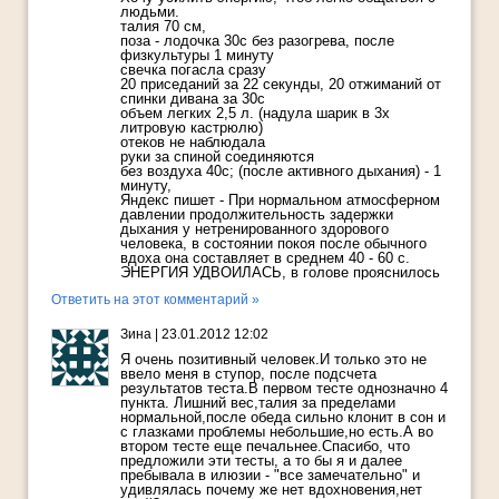
людьми.
талия 70 см,
поза - лодочка 30с без разогрева, после
физкультуры 1 минуту
свечка погасла сразу
20 приседаний за 22 секунды, 20 отжиманий от
спинки дивана за 30с
объем легких 2,5 л. (надула шарик в 3х
литровую кастрюлю)
отеков не наблюдала
руки за спиной соединяются
без воздуха 40с; (после активного дыхания) - 1
минуту,
Яндекс пишет - При нормальном атмосферном
давлении продолжительность задержки
дыхания у нетренированного здорового
человека, в состоянии покоя после обычного
вдоха она составляет в среднем 40 - 60 с.
ЭНЕРГИЯ УДВОИЛАСЬ, в голове прояснилось
Ответить на этот комментарий »
Зина
|
23.01.2012 12:02
Я очень позитивный человек.И только это не
ввело меня в ступор, после подсчета
результатов теста.В первом тесте однозначно 4
пункта. Лишний вес,талия за пределами
нормальной,после обеда сильно клонит в сон и
с глазками проблемы небольшие,но есть.А во
втором тесте еще печальнее.Спасибо, что
предложили эти тесты, а то бы я и далее
пребывала в илюзии - "все замечательно" и
удивлялась почему же нет вдохновения,нет