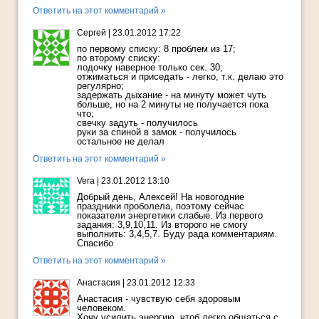
Ответить на этот комментарий »
Сергей
|
23.01.2012 17:22
по первому списку: 8 проблем из 17;
по второму списку:
лодочку наверное только сек. 30;
отжиматься и приседать - легко, т.к. делаю это
регулярно;
задержать дыхание - на минуту может чуть
больше, но на 2 минуты не получается пока
что;
свечку задуть - получилось
руки за спиной в замок - получилось
остальное не делал
Ответить на этот комментарий »
Vera
|
23.01.2012 13:10
Добрый день, Алексей! На новогодние
праздники проболела, поэтому сейчас
показатели энергетики слабые. Из первого
задания: 3,9,10,11. Из второго не смогу
выполнить: 3,4,5,7. Буду рада комментариям.
Спасибо
Ответить на этот комментарий »
Анастасия
|
23.01.2012 12:33
Анастасия - чувствую себя здоровым
человеком.
Хочу усилить энергию, чтоб легко общаться с