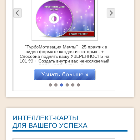
"ТурбоМотивация Мечты" 25 практик в
видео формате каждая из которых - +
Способна поднять вашу УВЕРЕННОСТЬ на
101 %! + Создать внутри вас неиссякаемый
источник ВДОХНОВЕНИЯ !! + Зажечь супер-
мотивацию на достижение Мечты !!!
"ТурбоМотивация Мечты" это : 25
практических техник, которые помогут
навсегда обрести Вдохновение Обретение
СВОЕЙ Мечты через действия Удвоение
достижений […]
ИНТЕЛЛЕКТ-КАРТЫ
ДЛЯ ВАШЕГО УСПЕХА