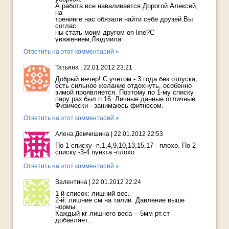
А работа все наваливается.Дорогой Алексей,
на
тренинге нас обязали найти себе друзей.Вы
соглас
ны стать моим другом on line?С
уважением,Людмила
Ответить на этот комментарий »
Татьяна
|
22.01.2012 23:21
Добрый вечер! С учетом - 3 года без отпуска,
есть сильное желание отдохнуть, особенно
зимой проявляется. Поэтому по 1-му списку
пару раз был п.16. Личные данные отличные.
Физически - занимаюсь фитнесом.
Ответить на этот комментарий »
Алена Демчишина
|
22.01.2012 22:53
По 1 списку -п.1,4,9,10,13,15,17 - плохо. По 2
списку -3-4 пункта -плохо
Ответить на этот комментарий »
Валентина
|
22.01.2012 22:24
1-й список: лишний вес.
2-й: лишние см на талии. Давление выше
нормы.
Каждый кг лишнего веса -- 5мм рт.ст
добавляет...