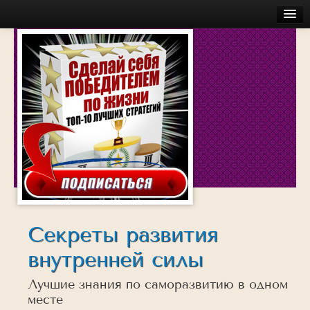
Главная
Бесплатное
Моя История
Об авторе
Обучение
Услуги
Аудио
Беседы с успешными людьми
Действуй
Секреты развития
Достигай
внутренней силы
Думай
Лучшие знания по саморазвитию в одном
Инсайты
месте