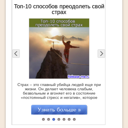
Топ-10 способов преодолеть свой
страх
Страх – это главный убийца людей еще при
жизни. Он делает человека слабым,
безвольным и вгоняет его в состояние
«постоянный стресс и негатив», которое
точит изнутри, укорачивая саму жизнь…
Это с одной стороны. Но с другой – это
отличная возможность стать сильнее,
поднять самооценку и получить заряд
бодрости и энергии на очень большое
время. Если, […]