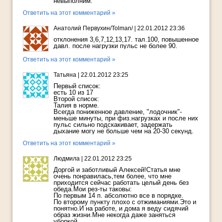
невыполним.
Ответить на этот комментарий »
Анатолий Первухин/Tolman/
|
22.01.2012 23:36
отклонения 3,6,7,12,13,17. тал.100, повышенное
давл. после нагрузки пульс не более 90.
Ответить на этот комментарий »
Татьяна
|
22.01.2012 23:25
Первый список:
есть 10 из 17
Второй список:
Талия в норме.
Всегда пониженное давление, "лодочник"-
меньше минуты, при физ.нагрузках и после них
пульс сильно подскакивает, задержать
дыхание могу не больше чем на 20-30 секунд.
Ответить на этот комментарий »
Людмила
|
22.01.2012 23:25
Доргой и заботливый Алексей!Статья мне
очень понравилась,тем более, что мне
приходится сейчас работать целый день без
обеда.Мои рез-ты таковы:
По первым 14 п. абсолютно все в порядке.
По второму пункту плохо с отжиманиями.Это и
понятно.И на работе, и дома я веду сидячий
образ жизни.Мне некогда даже заняться
уборкой.