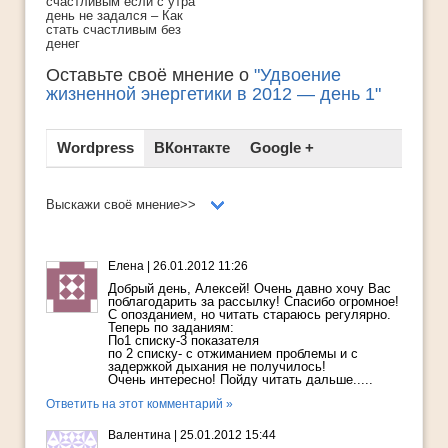
счастливым если с утра
день не задался – Как
стать счастливым без
денег
Оставьте своё мнение о
"Удвоение
жизненной энергетики в 2012 — день 1"
Wordpress
ВКонтакте
Google +
Выскажи своё мнение>>
Елена
|
26.01.2012 11:26
Добрый день, Алексей! Очень давно хочу Вас
поблагодарить за рассылку! Спасибо огромное!
С опозданием, но читать стараюсь регулярно.
Теперь по заданиям:
По1 списку-3 показателя
по 2 списку- с отжиманием проблемы и с
задержкой дыхания не получилось!
Очень интересно! Пойду читать дальше.....
Ответить на этот комментарий »
Валентина
|
25.01.2012 15:44